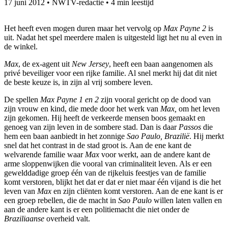
17 juni 2012
•
NWTV-redactie
•
4 min leestijd
Het heeft even mogen duren maar het vervolg op
Max Payne 2
is
uit. Nadat het spel meerdere malen is uitgesteld ligt het nu al even in
de winkel.
Max
, de ex-agent uit
New Jersey
, heeft een baan aangenomen als
privé beveiliger voor een rijke familie. Al snel merkt hij dat dit niet
de beste keuze is, in zijn al vrij sombere leven.
De spellen
Max Payne 1 en 2
zijn vooral gericht op de dood van
zijn vrouw en kind, die mede door het werk van
Max,
om het leven
zijn gekomen. Hij heeft de verkeerde mensen boos gemaakt en
genoeg van zijn leven in de sombere stad. Dan is daar
Passos
die
hem een baan aanbiedt in het zonnige
Sao Paulo, Brazilië
. Hij merkt
snel dat het contrast in de stad groot is. Aan de ene kant de
welvarende familie waar
Max
voor werkt, aan de andere kant de
arme sloppenwijken die vooral van criminaliteit leven. Als er een
gewelddadige groep één van de rijkeluis feestjes van de familie
komt verstoren, blijkt het dat er dat er niet maar één vijand is die het
leven van
Max
en zijn cliënten komt verstoren. Aan de ene kant is er
een groep rebellen, die de macht in
Sao Paulo
willen laten vallen en
aan de andere kant is er een politiemacht die niet onder de
Braziliaanse
overheid valt.