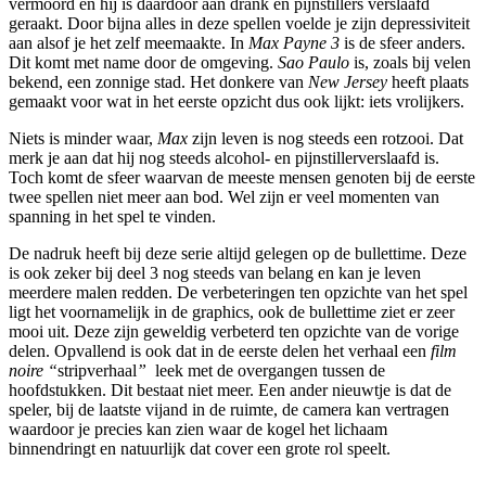
vermoord en hij is daardoor aan drank en pijnstillers verslaafd
geraakt. Door bijna alles in deze spellen voelde je zijn depressiviteit
aan alsof je het zelf meemaakte. In
Max Payne 3
is de sfeer anders.
Dit komt met name door de omgeving.
Sao Paulo
is, zoals bij velen
bekend, een zonnige stad. Het donkere van
New Jersey
heeft plaats
gemaakt voor wat in het eerste opzicht dus ook lijkt: iets vrolijkers.
Niets is minder waar,
Max
zijn leven is nog steeds een rotzooi. Dat
merk je aan dat hij nog steeds alcohol- en pijnstillerverslaafd is.
Toch komt de sfeer waarvan de meeste mensen genoten bij de eerste
twee spellen niet meer aan bod. Wel zijn er veel momenten van
spanning in het spel te vinden.
De nadruk heeft bij deze serie altijd gelegen op de bullettime. Deze
is ook zeker bij deel 3 nog steeds van belang en kan je leven
meerdere malen redden. De verbeteringen ten opzichte van het spel
ligt het voornamelijk in de graphics, ook de bullettime ziet er zeer
mooi uit. Deze zijn geweldig verbeterd ten opzichte van de vorige
delen. Opvallend is ook dat in de eerste delen het verhaal een
film
noire “
stripverhaal
”
leek met de overgangen tussen de
hoofdstukken. Dit bestaat niet meer. Een ander nieuwtje is dat de
speler, bij de laatste vijand in de ruimte, de camera kan vertragen
waardoor je precies kan zien waar de kogel het lichaam
binnendringt en natuurlijk dat cover een grote rol speelt.