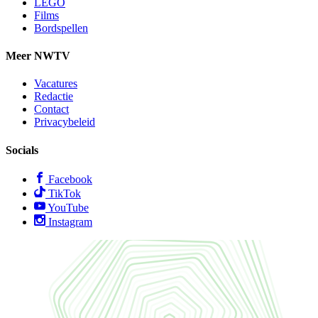
LEGO
Films
Bordspellen
Meer NWTV
Vacatures
Redactie
Contact
Privacybeleid
Socials
Facebook
TikTok
YouTube
Instagram