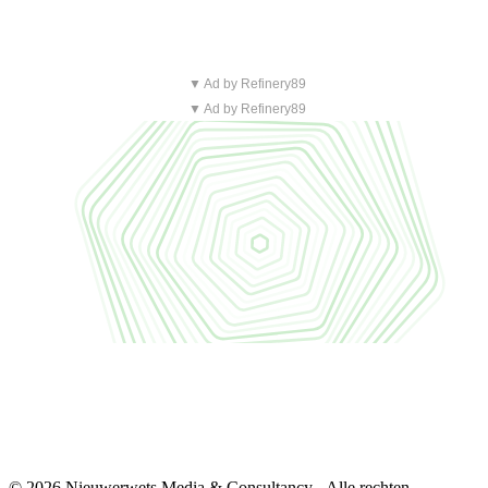
▼ Ad by Refinery89
▼ Ad by Refinery89
© 2026 Nieuwerwets Media & Consultancy - Alle rechten