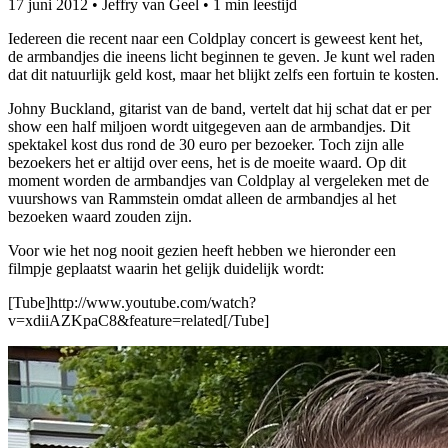
17 juni 2012
•
Jeffry van Geel
•
1 min leestijd
Iedereen die recent naar een Coldplay concert is geweest kent het,
de armbandjes die ineens licht beginnen te geven. Je kunt wel raden
dat dit natuurlijk geld kost, maar het blijkt zelfs een fortuin te kosten.
Johny Buckland, gitarist van de band, vertelt dat hij schat dat er per
show een half miljoen wordt uitgegeven aan de armbandjes. Dit
spektakel kost dus rond de 30 euro per bezoeker. Toch zijn alle
bezoekers het er altijd over eens, het is de moeite waard. Op dit
moment worden de armbandjes van Coldplay al vergeleken met de
vuurshows van Rammstein omdat alleen de armbandjes al het
bezoeken waard zouden zijn.
Voor wie het nog nooit gezien heeft hebben we hieronder een
filmpje geplaatst waarin het gelijk duidelijk wordt:
[Tube]http://www.youtube.com/watch?
v=xdiiAZKpaC8&feature=related[/Tube]