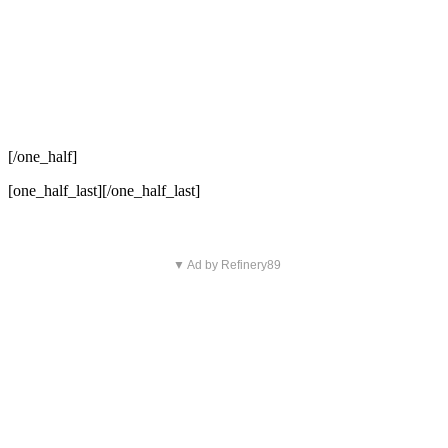
[/one_half]
[one_half_last]
[/one_half_last]
▼ Ad by Refinery89