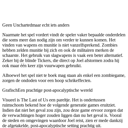
Geen Uncharted
maar echt iets anders
Naarmate het spel vordert vindt de speler vaker bepaalde onderdelen
die soms meer dan nodig zijn om verder te kunnen komen. Het
vinden van wapens en munitie is niet vanzelfsprekend. Zombies
hebben zelden munitie bij zich en ook de militairen merken de
schaarste. Het gebruik van slagwapens is vaak een beter alternatief.
Zeker bij de blinde Tickers, die direct op Joel afstormen zodra hij
ook maar één keer zijn vuurwapen gebruikt.
Alhoewel het spel niet te boek mag staan als enkel een zombiegame,
zorgen de ondoden voor een hoop schrikeffecten.
Grafisch
Een prachtige post-apocalyptische wereld
Visueel is The Last of Us een pareltje. Het is ondertussen
ruimschoots bekend hoe de volgende generatie games eruitziet.
Indien dat niet het geval zou zijn, zou deze game ervoor zorgen dat
de verwachtingen hoger zouden liggen dan nu het geval is. Vooral
de steden en omgevingen waardoor Joel reist, zien er mede dankzij
de afgetakelde, post-apocalyptische setting prachtig uit.