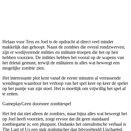
Helaas voor Tess en Joel is de opdracht al direct veel minder
makkelijk dan gehoopt. Naast de zombies die overal rondzwerven,
zijn er wedijverende milities en militaire-troepen die het op hen
hebben voorzien. De milities hebben het vooral op de wapens van
het drietal gemunt, terwijl de militairen in alles wat beweegt een
mogelijke zombie zien.
Het interessante plot kent vanaf de eerste minuten al verrassende
wendingen waardoor het verloop van het spel keer op keer de speler
op het puntje van zijn stoel. Het is moeilijk om vrijwillig het spel af
te zetten.
Gameplay
Geen doorsnee zombiespel
Het feit dat niet alleen de zombies, maar bijna alles wat beweegt het
op Joel heeft voorzien, zorgt ervoor dat dit geen standaard
zombiegame is; een pluspunt. Ondanks het onrealistische verhaal is
The Last of Us een stuk realistischer dan bijvoorbeeld Uncharted.