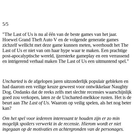
5/5
"The Last of Us is nu al één van de beste games van het jaar.
Hoewel Grand Theft Auto V en de volgende generatie games
zichzelf wellicht met deze game kunnen meten, weerhoudt het The
Last of Us er niet van om haar hype waar te maken. Een prachtige
post-apocalyptische wereld, ijzersterke gameplay en een verrassend
en intrigerend verhaal maken The Last of Us een uitmuntend spel."
Uncharted
is de afgelopen jaren uitzonderlijk populair gebleken en
had daarom een veilige keuze geweest voor ontwikkelaar Naughty
Dog. Ondanks dat de reeks zelfs met slechte recensies waarschijnlijk
goed zou verkopen, laten ze de Uncharted-melkkoe rusten. Het is de
beurt aan
The Last of Us
. Waarom op veilig spelen, als het nog beter
kan?
Om het spel voor iedereen interessant te houden zijn er zo min
mogelijk spoilers verwerkt in de recensie. Hierom wordt er niet
ingegaan op de motivaties en achtergronden van de personages.