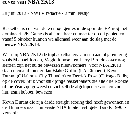
cover van NBA 2K13
28 juni 2012
•
NWTV-redactie
•
2 min leestijd
Basketbal is een van de weinige genres in de sport die EA nog niet
domineert. 2K Games is al jaren heer en meester op dit gebied en
vanaf 5 oktober kunnen we allemaal weer aan de slag met de
nieuwe NBA 2K13.
Waar bij NBA 2K12 de topbasketballers van een aantal jaren terug
zoals Michael Jordan, Magic Johnson en Larry Bird de cover nog
sierden zijn het nu de bewezen nieuwkomers. Voor NBA 2K13
staan niemand minder dan Blake Griffin (LA Clippers), Kevin
Durant (Oklahoma City Thunder) en Derrick Rose (Chicago Bulls)
op de cover. Stuk voor stuk jonge basketballers die alle drie Rookie
of the Year zijn geweest en zichzelf de afgelopen seizoenen voor
hun team hebben bewezen.
Kevin Durant die zijn derde straight scoring titel heeft gewonnen en
de Thunders naar hun eerste NBA finale heeft geleid sinds 1996 is
vereerd: