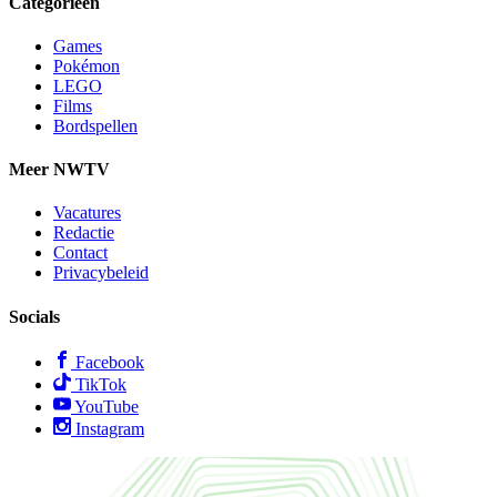
Categorieën
Games
Pokémon
LEGO
Films
Bordspellen
Meer NWTV
Vacatures
Redactie
Contact
Privacybeleid
Socials
Facebook
TikTok
YouTube
Instagram