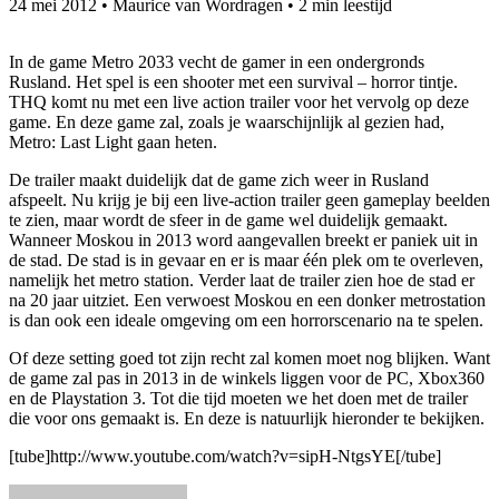
24 mei 2012
•
Maurice van Wordragen
•
2 min leestijd
In de game Metro 2033 vecht de gamer in een ondergronds
Rusland. Het spel is een shooter met een survival – horror tintje.
THQ komt nu met een live action trailer voor het vervolg op deze
game. En deze game zal, zoals je waarschijnlijk al gezien had,
Metro: Last Light gaan heten.
De trailer maakt duidelijk dat de game zich weer in Rusland
afspeelt. Nu krijg je bij een live-action trailer geen gameplay beelden
te zien, maar wordt de sfeer in de game wel duidelijk gemaakt.
Wanneer Moskou in 2013 word aangevallen breekt er paniek uit in
de stad. De stad is in gevaar en er is maar één plek om te overleven,
namelijk het metro station. Verder laat de trailer zien hoe de stad er
na 20 jaar uitziet. Een verwoest Moskou en een donker metrostation
is dan ook een ideale omgeving om een horrorscenario na te spelen.
Of deze setting goed tot zijn recht zal komen moet nog blijken. Want
de game zal pas in 2013 in de winkels liggen voor de PC, Xbox360
en de Playstation 3. Tot die tijd moeten we het doen met de trailer
die voor ons gemaakt is. En deze is natuurlijk hieronder te bekijken.
[tube]http://www.youtube.com/watch?v=sipH-NtgsYE[/tube]