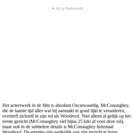
▼ Ad by Refinery89
Het acteerwerk in de film is absoluut Oscarwaardig. McConaughey,
die de laatste tijd alles wat hij aanraakt in goud lijkt te veranderen,
overtreft zichzelf in zijn rol als Woodroof. Niet alleen al gelijk op het
eerste gezicht (McConaughey viel bijna 25 kilo af voor deze rol),
maar ook in de subtielere details is McConaughey helemaal
Woodroof. De emoties zijn werkelijk van zijn gezicht te lezen.