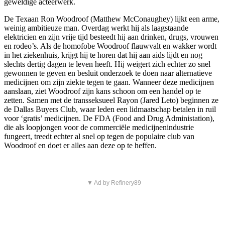
geweldige acteerwerk.
De Texaan Ron Woodroof (Matthew McConaughey) lijkt een arme,
weinig ambitieuze man. Overdag werkt hij als laagstaande
elektricien en zijn vrije tijd besteedt hij aan drinken, drugs, vrouwen
en rodeo’s. Als de homofobe Woodroof flauwvalt en wakker wordt
in het ziekenhuis, krijgt hij te horen dat hij aan aids lijdt en nog
slechts dertig dagen te leven heeft. Hij weigert zich echter zo snel
gewonnen te geven en besluit onderzoek te doen naar alternatieve
medicijnen om zijn ziekte tegen te gaan. Wanneer deze medicijnen
aanslaan, ziet Woodroof zijn kans schoon om een handel op te
zetten. Samen met de transseksueel Rayon (Jared Leto) beginnen ze
de Dallas Buyers Club, waar leden een lidmaatschap betalen in ruil
voor ‘gratis’ medicijnen. De FDA (Food and Drug Administation),
die als loopjongen voor de commerciële medicijnenindustrie
fungeert, treedt echter al snel op tegen de populaire club van
Woodroof en doet er alles aan deze op te heffen.
▼ Ad by Refinery89