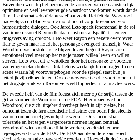
Bovendien weet hij het personage te voorzien van een aanstekelijk
optimisme en veel levensvreugde waardoor voorkomen wordt dat de
film al te dramatisch of depressief aanvoelt. Het feit dat Woodroof
nauwelijks een blad voor de mond neemt zorgt bovendien voor
humoristische dialogen. Ook Jared Leto speelt fenomenaal in de rol
van transseksueel Rayon die daarnaast ook aidspatiënt is en een
drugsverslaving oploopt. Leto weer Rayon een zekere overdreven
flair te geven maar houdt het personage evengoed menselijk. Waar
Woodford vastbesloten is te blijven leven, begeeft Rayon zich
emotioneel veel meer op het randje tussen willen leven en willen
sterven. Leto weet dit te vertolken door het personage te voorzien
van enige melancholiek. Ook Leto is werkelijk broodmager. In een
scene waarin hij voorovergebogen voor de spiegel staat kun je
letterlijk zijn ribben tellen. Ook de nerveuze tics die voortkomen uit
het drugsgebruik van Rayon verweeft hij perfect in zijn acteerwerk.
De tweede helft van de film focust zich meer op de strijd tussen de
getransformeerde Woodroof en de FDA. Hierin zien we hoe
Woodroof, die zich uitgebreid verdiept heeft in zijn ziekte, het
opneemt tegen de farmaceutische industrie: een bedrijf dat slechts
vanuit commercieel gewin lijkt te werken. Ook hierin staan
tolerantie en het tegen vastgeroeste normen ingaan centraal.
Woodroof, wiens methode lijkt te werken, voelt zich enorm
tegengewerkt door de FDA. De FDA aan de andere kant voert
slechts de wetmatig vastgestelde regels uit. Hoewel dit deel van de