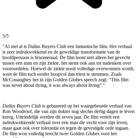
5/5
"Al met al is Dallas Buyers Club een fantastische film. Het verhaal
is zeer indrukwekkend en de geweldige transformatie van de
hoofdpersoon is fenomenaal. De film toont niet alleen het gevecht
tussen een man en zijn ziekte, het stemt ook aan tot nadenken over
vooroordelen. Hoewel de ziekte nooit volledige overwonnen wordt,
weet de film toch eerder hoopvol dan triest te stemmen. Zoals
McConaughey het in zijn Golden Globes speech zegt: “This film
was never about dying, it was always about living”."
Dallas Buyers Club
is gebaseerd op het waargebeurde verhaal van
Ron Woodroof, die van zijn dokter nog slechts dertig dagen te leven
kreeg. Uiteindelijk werden dit zeven jaar. De film vertelt een
indrukwekkende verhaal over een man die vecht voor zijn leven,
maar gaat ook over tolerantie en tegen de gevestigde orde ingaan.
De film won volledig terecht twee Golden Globes voor het