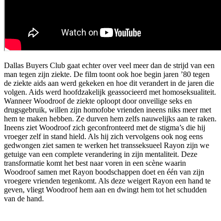
Dallas Buyers Club gaat echter over veel meer dan de strijd van een
man tegen zijn ziekte. De film toont ook hoe begin jaren ’80 tegen
de ziekte aids aan werd gekeken en hoe dit verandert in de jaren die
volgen. Aids werd hoofdzakelijk geassocieerd met homoseksualiteit.
Wanneer Woodroof de ziekte oploopt door onveilige seks en
drugsgebruik, willen zijn homofobe vrienden ineens niks meer met
hem te maken hebben. Ze durven hem zelfs nauwelijks aan te raken.
Ineens ziet Woodroof zich geconfronteerd met de stigma’s die hij
vroeger zelf in stand hield. Als hij zich vervolgens ook nog eens
gedwongen ziet samen te werken het transseksueel Rayon zijn we
getuige van een complete verandering in zijn mentaliteit. Deze
transformatie komt het best naar voren in een scène waarin
Woodroof samen met Rayon boodschappen doet en één van zijn
vroegere vrienden tegenkomt. Als deze weigert Rayon een hand te
geven, vliegt Woodroof hem aan en dwingt hem tot het schudden
van de hand.