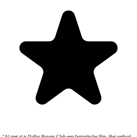
"Al met al is Dallas Buyers Club een fantastische film. Het verhaal