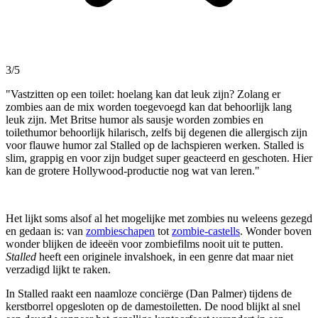
3/5
"Vastzitten op een toilet: hoelang kan dat leuk zijn? Zolang er
zombies aan de mix worden toegevoegd kan dat behoorlijk lang
leuk zijn. Met Britse humor als sausje worden zombies en
toilethumor behoorlijk hilarisch, zelfs bij degenen die allergisch zijn
voor flauwe humor zal Stalled op de lachspieren werken. Stalled is
slim, grappig en voor zijn budget super geacteerd en geschoten. Hier
kan de grotere Hollywood-productie nog wat van leren."
Het lijkt soms alsof al het mogelijke met zombies nu weleens gezegd
en gedaan is: van
zombieschapen
tot
zombie-castells
. Wonder boven
wonder blijken de ideeën voor zombiefilms nooit uit te putten.
Stalled
heeft een originele invalshoek, in een genre dat maar niet
verzadigd lijkt te raken.
In Stalled raakt een naamloze conciërge (Dan Palmer) tijdens de
kerstborrel opgesloten op de damestoiletten. De nood blijkt al snel