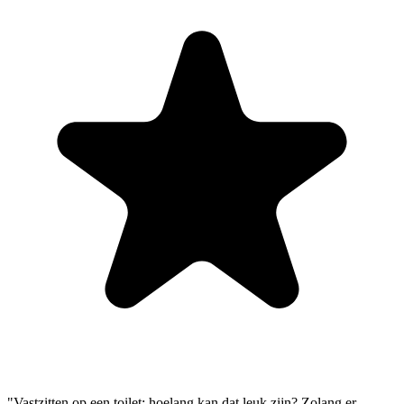
"Vastzitten op een toilet: hoelang kan dat leuk zijn? Zolang er