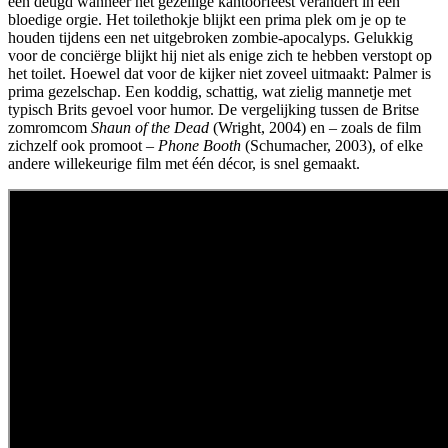
een deugd wanneer het gezellige kantoorfeest verandert in een
bloedige orgie. Het toilethokje blijkt een prima plek om je op te
houden tijdens een net uitgebroken zombie-apocalyps. Gelukkig
voor de conciërge blijkt hij niet als enige zich te hebben verstopt op
het toilet. Hoewel dat voor de kijker niet zoveel uitmaakt: Palmer is
prima gezelschap. Een koddig, schattig, wat zielig mannetje met
typisch Brits gevoel voor humor. De vergelijking tussen de Britse
zomromcom
Shaun of the Dead
(Wright, 2004) en – zoals de film
zichzelf ook promoot –
Phone Booth
(Schumacher, 2003), of elke
andere willekeurige film met één décor, is snel gemaakt.