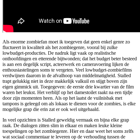
Als enorme zombiefan moet ik toegeven dat geen enkel genre zo
fluctueert in kwaliteit als het zombiegenre, vooral bij zulke
lowbudget-producties. De nadruk ligt vaak op realistische
onthoofdingen en etterende bijtwonden; dat het budget beter besteed
is aan een degelijk script, acteerwerk en cameravoering lijken de
enthousiastelingen soms te vergeten. Veel lowbudget-zombiefilms
verdwijnen daarom in de afvalhoop van middelmatigheid. Stalled
trapt gelukkig niet in deze makkelijk valkuil en stijgt boven zijn
eigen gimmick uit. Toegegeven: de eerste drie kwartier van de film
waren het leukst. Het verblijf op het damestoilet raakt na een tijdje
door zijn momenten heen. Als op het laatst de vuilnisbak met
tampons is geleegd om als lokaas te dienen voor de zombies, is elke
mogelijke grap die erin zat er ook wel uitgehaald.
In veel opzichten is Stalled geweldig vermaak en bijna elke grap
raak. De dialogen zitten slim in elkaar en maken leuke kleine
toespelingen op het zombiegenre. Hier en daar weet het soms zelfs
wat sociaal commentaar te leveren op de verhouding tussen de