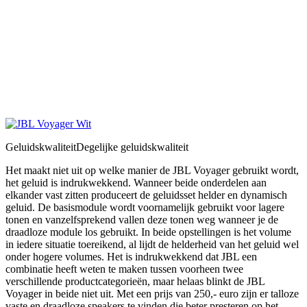
Geluidskwaliteit
Degelijke geluidskwaliteit
Het maakt niet uit op welke manier de JBL Voyager gebruikt wordt,
het geluid is indrukwekkend. Wanneer beide onderdelen aan
elkander vast zitten produceert de geluidsset helder en dynamisch
geluid. De basismodule wordt voornamelijk gebruikt voor lagere
tonen en vanzelfsprekend vallen deze tonen weg wanneer je de
draadloze module los gebruikt. In beide opstellingen is het volume
in iedere situatie toereikend, al lijdt de helderheid van het geluid wel
onder hogere volumes. Het is indrukwekkend dat JBL een
combinatie heeft weten te maken tussen voorheen twee
verschillende productcategorieën, maar helaas blinkt de JBL
Voyager in beide niet uit. Met een prijs van 250,- euro zijn er talloze
vaste en draadloze speakers te vinden die beter presteren op het