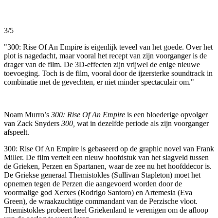
3/5
"300: Rise Of An Empire is eigenlijk teveel van het goede. Over het
plot is nagedacht, maar vooral het recept van zijn voorganger is de
drager van de film. De 3D-effecten zijn vrijwel de enige nieuwe
toevoeging. Toch is de film, vooral door de ijzersterke soundtrack in
combinatie met de gevechten, er niet minder spectaculair om."
Noam Murro’s
300: Rise Of An Empire
is een bloederige opvolger
van Zack Snyders
300,
wat in dezelfde periode als zijn voorganger
afspeelt.
300: Rise Of An Empire is gebaseerd op de graphic novel van Frank
Miller. De film vertelt een nieuw hoofdstuk van het slagveld tussen
de Grieken, Perzen en Spartanen, waar de zee nu het hoofddecor is.
De Griekse generaal Themistokles (Sullivan Stapleton) moet het
opnemen tegen de Perzen die aangevoerd worden door de
voormalige god Xerxes (Rodrigo Santoro) en Artemesia (Eva
Green), de wraakzuchtige commandant van de Perzische vloot.
Themistokles probeert heel Griekenland te verenigen om de afloop