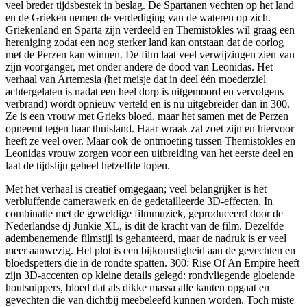
veel breder tijdsbestek in beslag. De Spartanen vechten op het land
en de Grieken nemen de verdediging van de wateren op zich.
Griekenland en Sparta zijn verdeeld en Themistokles wil graag een
hereniging zodat een nog sterker land kan ontstaan dat de oorlog
met de Perzen kan winnen. De film laat veel verwijzingen zien van
zijn voorganger, met onder andere de dood van Leonidas. Het
verhaal van Artemesia (het meisje dat in deel één moederziel
achtergelaten is nadat een heel dorp is uitgemoord en vervolgens
verbrand) wordt opnieuw verteld en is nu uitgebreider dan in 300.
Ze is een vrouw met Grieks bloed, maar het samen met de Perzen
opneemt tegen haar thuisland. Haar wraak zal zoet zijn en hiervoor
heeft ze veel over. Maar ook de ontmoeting tussen Themistokles en
Leonidas vrouw zorgen voor een uitbreiding van het eerste deel en
laat de tijdslijn geheel hetzelfde lopen.
Met het verhaal is creatief omgegaan; veel belangrijker is het
verbluffende camerawerk en de gedetailleerde 3D-effecten. In
combinatie met de geweldige filmmuziek, geproduceerd door de
Nederlandse dj Junkie XL, is dit de kracht van de film. Dezelfde
adembenemende filmstijl is gehanteerd, maar de nadruk is er veel
meer aanwezig. Het plot is een bijkomstigheid aan de gevechten en
bloedspetters die in de rondte spatten. 300: Rise Of An Empire heeft
zijn 3D-accenten op kleine details gelegd: rondvliegende gloeiende
houtsnippers, bloed dat als dikke massa alle kanten opgaat en
gevechten die van dichtbij meebeleefd kunnen worden. Toch miste