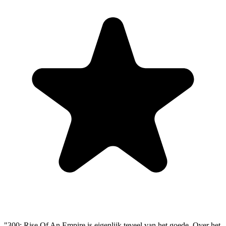
"300: Rise Of An Empire is eigenlijk teveel van het goede. Over het