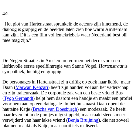
4/5
"Het plot van Hartenstraat sprankelt: de acteurs zijn innemend, de
dialoog is grappig en de beelden laten zien hoe warm Amsterdam
kan zijn. Dit is een film vol lentekriebels waar Nederland best blij
mee mag zijn."
De Negen Straatjes in Amsterdam vormen het decor voor een
liefdevolle eerste speelfilmregie van Sanne Vogel.
Hartenstraat
is
sympathiek, luchtig en grappig.
De personages in Hartenstraat zijn driftig op zoek naar liefde, maar
Daan (
Marwan Kenzari
) heeft zijn handen vol aan het vaderschap
en zijn traiteurzaak. De corporale zak van een beste vriend Bas
(
Tygo Gernandt
) helpt hem daarom een handje en maakt een profiel
voor hem aan op een datingsite. In het huis naast Daan opent de
hautaine Katje (
Bracha van Doesburgh
) een modezaak. Ze heeft
haar leven tot in de puntjes uitgestippeld, maar raakt steeds meer
verwijderd van haar lakse vriend (
Benja Bruijning
), die net zoveel
plannen maakt als Katje, maar nooit iets realiseert.