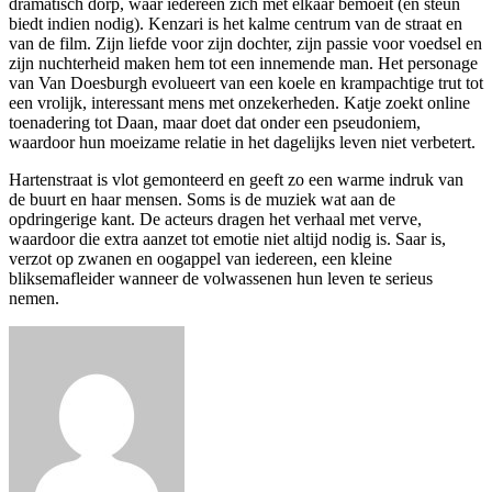
dramatisch dorp, waar iedereen zich met elkaar bemoeit (en steun
biedt indien nodig). Kenzari is het kalme centrum van de straat en
van de film. Zijn liefde voor zijn dochter, zijn passie voor voedsel en
zijn nuchterheid maken hem tot een innemende man. Het personage
van Van Doesburgh evolueert van een koele en krampachtige trut tot
een vrolijk, interessant mens met onzekerheden. Katje zoekt online
toenadering tot Daan, maar doet dat onder een pseudoniem,
waardoor hun moeizame relatie in het dagelijks leven niet verbetert.
Hartenstraat is vlot gemonteerd en geeft zo een warme indruk van
de buurt en haar mensen. Soms is de muziek wat aan de
opdringerige kant. De acteurs dragen het verhaal met verve,
waardoor die extra aanzet tot emotie niet altijd nodig is. Saar is,
verzot op zwanen en oogappel van iedereen, een kleine
bliksemafleider wanneer de volwassenen hun leven te serieus
nemen.