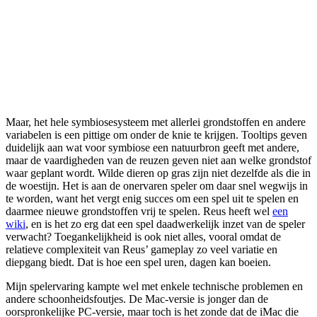
Maar, het hele symbiosesysteem met allerlei grondstoffen en andere
variabelen is een pittige om onder de knie te krijgen. Tooltips geven
duidelijk aan wat voor symbiose een natuurbron geeft met andere,
maar de vaardigheden van de reuzen geven niet aan welke grondstof
waar geplant wordt. Wilde dieren op gras zijn niet dezelfde als die in
de woestijn. Het is aan de onervaren speler om daar snel wegwijs in
te worden, want het vergt enig succes om een spel uit te spelen en
daarmee nieuwe grondstoffen vrij te spelen. Reus heeft wel
een
wiki
, en is het zo erg dat een spel daadwerkelijk inzet van de speler
verwacht? Toegankelijkheid is ook niet alles, vooral omdat de
relatieve complexiteit van Reus’ gameplay zo veel variatie en
diepgang biedt. Dat is hoe een spel uren, dagen kan boeien.
Mijn spelervaring kampte wel met enkele technische problemen en
andere schoonheidsfoutjes. De Mac-versie is jonger dan de
oorspronkelijke PC-versie, maar toch is het zonde dat de iMac die