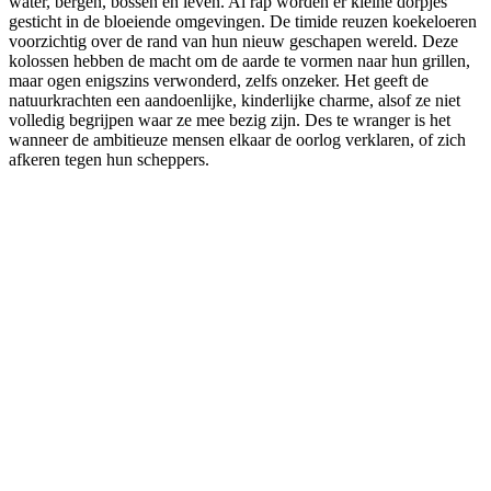
water, bergen, bossen en leven. Al rap worden er kleine dorpjes
gesticht in de bloeiende omgevingen. De timide reuzen koekeloeren
voorzichtig over de rand van hun nieuw geschapen wereld. Deze
kolossen hebben de macht om de aarde te vormen naar hun grillen,
maar ogen enigszins verwonderd, zelfs onzeker. Het geeft de
natuurkrachten een aandoenlijke, kinderlijke charme, alsof ze niet
volledig begrijpen waar ze mee bezig zijn. Des te wranger is het
wanneer de ambitieuze mensen elkaar de oorlog verklaren, of zich
afkeren tegen hun scheppers.