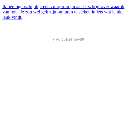
Ik ben ogenschijnlijk een zuurpruim, maar ik schrijf over waar ik
van hou. Je zou wel gek zijn om uren te steken in iets wat je niet
leuk vindt.
▼ Ad by Refinery89