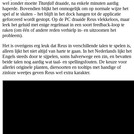
wel zonder moeite
Titanfall
draaide, na enkele minuten aardig
haperde. Bovendien blijkt het onmogelijk om op normale wijze het
spel af te sluiten – het blijft in het dock hangen tot de applicatie
geforceerd wordt gestopt. Op de PC draaide Reus vlekkeloos, maar
leek het geluid met enige regelmaat in een soort feedback-loop te
raken (om één of andere reden verhielp in- en uitzoomen het
probleem).
Het is overigens erg leuk dat Reus in verschillende talen te spelen is,
alleen lijkt het niet altijd van harte te gaan. In het Nederlands lijkt het
Engels steeds door te sijpelen, soms halverwege een zin, en bevatten
beide talen nog aardig wat taal- en spellingsfouten. De keuze voor
allerlei originele planten, diersoorten en tooltips met handige of
zinloze weetjes geven Reus wel extra karakter.