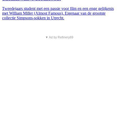
Tweedejaars student met een passie voor film en een enge gelijkenis
met William Miller (Almost Famous). Eigenaar van de grootste
collectie Simpsons-sokken in Utrecht.
▼ Ad by Refinery89