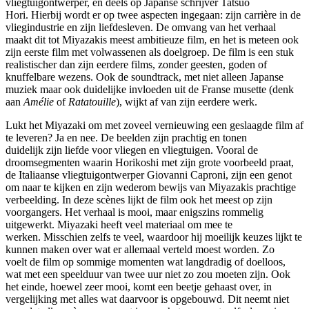
vliegtuigontwerper, en deels op Japanse schrijver Tatsuo
Hori. Hierbij wordt er op twee aspecten ingegaan: zijn carrière in de
vliegindustrie en zijn liefdesleven. De omvang van het verhaal
maakt dit tot Miyazakis meest ambitieuze film, en het is meteen ook
zijn eerste film met volwassenen als doelgroep. De film is een stuk
realistischer dan zijn eerdere films, zonder geesten, goden of
knuffelbare wezens. Ook de soundtrack, met niet alleen Japanse
muziek maar ook duidelijke invloeden uit de Franse musette (denk
aan
Amélie
of
Ratatouille
), wijkt af van zijn eerdere werk.
Lukt het Miyazaki om met zoveel vernieuwing een geslaagde film af
te leveren? Ja en nee. De beelden zijn prachtig en tonen
duidelijk zijn liefde voor vliegen en vliegtuigen. Vooral de
droomsegmenten waarin Horikoshi met zijn grote voorbeeld praat,
de Italiaanse vliegtuigontwerper Giovanni Caproni, zijn een genot
om naar te kijken en zijn wederom bewijs van Miyazakis prachtige
verbeelding. In deze scènes lijkt de film ook het meest op zijn
voorgangers. Het verhaal is mooi, maar enigszins rommelig
uitgewerkt. Miyazaki heeft veel materiaal om mee te
werken. Misschien zelfs te veel, waardoor hij moeilijk keuzes lijkt te
kunnen maken over wat er allemaal verteld moest worden. Zo
voelt de film op sommige momenten wat langdradig of doelloos,
wat met een speelduur van twee uur niet zo zou moeten zijn. Ook
het einde, hoewel zeer mooi, komt een beetje gehaast over, in
vergelijking met alles wat daarvoor is opgebouwd. Dit neemt niet