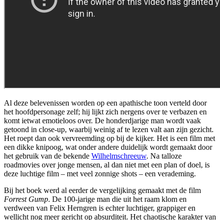
Al deze belevenissen worden op een apathische toon verteld door
het hoofdpersonage zelf; hij lijkt zich nergens over te verbazen en
komt ietwat emotieloos over. De honderdjarige man wordt vaak
getoond in close-up, waarbij weinig af te lezen valt aan zijn gezicht.
Het roept dan ook vervreemding op bij de kijker. Het is een film met
een dikke knipoog, wat onder andere duidelijk wordt gemaakt door
het gebruik van de bekende
Wilhelmschreeuw
. Na talloze
roadmovies over jonge mensen, al dan niet met een plan of doel, is
deze luchtige film – met veel zonnige shots – een verademing.
Bij het boek werd al eerder de vergelijking gemaakt met de film
Forrest Gump
. De 100-jarige man die uit het raam klom en
verdween van Felix Herngren is echter luchtiger, grappiger en
wellicht nog meer gericht op absurditeit. Het chaotische karakter van