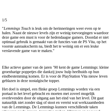
1/5
"
Lemmings Touch
is leuk om de herinneringen weer even op te
halen. Naast de nieuwe levels zijn er weinig toevoegingen waardoor
deze game een must is voor de hedendaagse gamers. Doordat er niet
optimaal gebruik is gemaakt van de functies van de PS Vita, op het
voorste aanraakscherm na, biedt het te weinig om er een leuke
verslavende game van te maken."
Elke actieve gamer van de jaren ’90 kent de game Lemmings: kleine
groenharige poppetjes die dankzij jouw hulp heelhuids op hun
eindbestemming komen. Er is voor de PlayStation Vita nieuw leven
geblazen in deze nostalgische topper.
Het doel is simpel, een flinke groep Lemmings worden via een
portaal in het level gebracht en moeten met zoveel mogelijk
overlevenden door de uitgang aan het eind van het level. Dit gaat
natuurlijk niet zonder slag of stoot en vereist wat werkzaamheden
van de Lemmings. De Lemmings kunnen verschillende taken