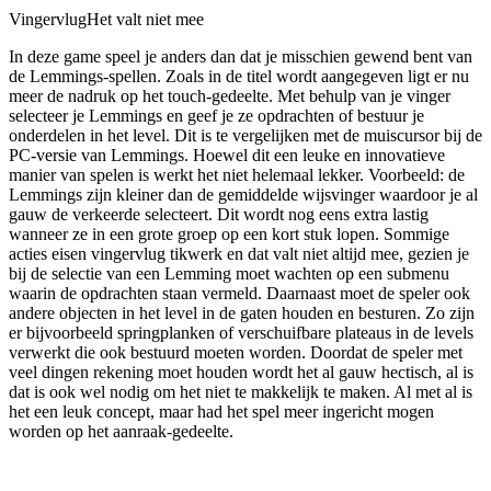
Vingervlug
Het valt niet mee
In deze game speel je anders dan dat je misschien gewend bent van
de Lemmings-spellen. Zoals in de titel wordt aangegeven ligt er nu
meer de nadruk op het touch-gedeelte. Met behulp van je vinger
selecteer je Lemmings en geef je ze opdrachten of bestuur je
onderdelen in het level. Dit is te vergelijken met de muiscursor bij de
PC-versie van Lemmings. Hoewel dit een leuke en innovatieve
manier van spelen is werkt het niet helemaal lekker. Voorbeeld: de
Lemmings zijn kleiner dan de gemiddelde wijsvinger waardoor je al
gauw de verkeerde selecteert. Dit wordt nog eens extra lastig
wanneer ze in een grote groep op een kort stuk lopen. Sommige
acties eisen vingervlug tikwerk en dat valt niet altijd mee, gezien je
bij de selectie van een Lemming moet wachten op een submenu
waarin de opdrachten staan vermeld. Daarnaast moet de speler ook
andere objecten in het level in de gaten houden en besturen. Zo zijn
er bijvoorbeeld springplanken of verschuifbare plateaus in de levels
verwerkt die ook bestuurd moeten worden. Doordat de speler met
veel dingen rekening moet houden wordt het al gauw hectisch, al is
dat is ook wel nodig om het niet te makkelijk te maken. Al met al is
het een leuk concept, maar had het spel meer ingericht mogen
worden op het aanraak-gedeelte.