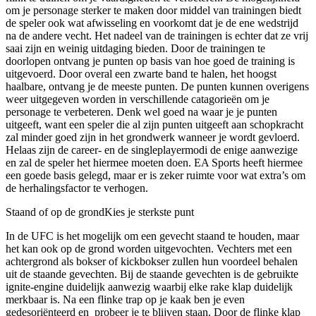
om je personage sterker te maken door middel van trainingen biedt
de speler ook wat afwisseling en voorkomt dat je de ene wedstrijd
na de andere vecht. Het nadeel van de trainingen is echter dat ze vrij
saai zijn en weinig uitdaging bieden. Door de trainingen te
doorlopen ontvang je punten op basis van hoe goed de training is
uitgevoerd. Door overal een zwarte band te halen, het hoogst
haalbare, ontvang je de meeste punten. De punten kunnen overigens
weer uitgegeven worden in verschillende catagorieën om je
personage te verbeteren. Denk wel goed na waar je je punten
uitgeeft, want een speler die al zijn punten uitgeeft aan schopkracht
zal minder goed zijn in het grondwerk wanneer je wordt gevloerd.
Helaas zijn de career- en de singleplayermodi de enige aanwezige
en zal de speler het hiermee moeten doen. EA Sports heeft hiermee
een goede basis gelegd, maar er is zeker ruimte voor wat extra’s om
de herhalingsfactor te verhogen.
Staand of op de grond
Kies je sterkste punt
In de UFC is het mogelijk om een gevecht staand te houden, maar
het kan ook op de grond worden uitgevochten. Vechters met een
achtergrond als bokser of kickbokser zullen hun voordeel behalen
uit de staande gevechten. Bij de staande gevechten is de gebruikte
ignite-engine duidelijk aanwezig waarbij elke rake klap duidelijk
merkbaar is. Na een flinke trap op je kaak ben je even
gedesoriënteerd en probeer je te blijven staan. Door de flinke klap