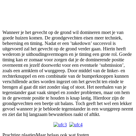
Wanneer je het gevecht op de grond wil domineren moet je van
goede huizen komen. De grondgevechten eisen meer techniek,
beheersing en timing. Nadat er een ’takedown’ succesvol is
uitgevoerd zal het gevecht op de grond verder gaan. Hierin heeft
wederom je uithoudingsvermogen en je timing een grote rol. Goede
timing kan er zomaar voor zorgen dat je de dominerende positie
overneemt en jezelf doorwerkt voor een eventuele ‘submission’,
zoals een armklem of wurggreep. Door middel van de linker- en
rechterknuppel en een combinatie van de bumperknoppen kunnen
verschillende acties worden ingezet om het gevecht ten einde te
brengen al gaat dit niet zonder slag of stoot. Het neerhalen van je
tegenstander gaat vaak simpel en zonder problemen, maar om hem
in de gewenste positie te houden is knap lastig. Hierdoor zijn de
grondgevechten een beetje uit balans. Toch geeft het wel een lekker
gevoel wanneer je je bebloede tegenstander in een wurggreep neemt
en ziet dat hij langzaam bewusteloos raakt of aftikt.
Prachtige plaatjes
Maar helaas ook wat fouten