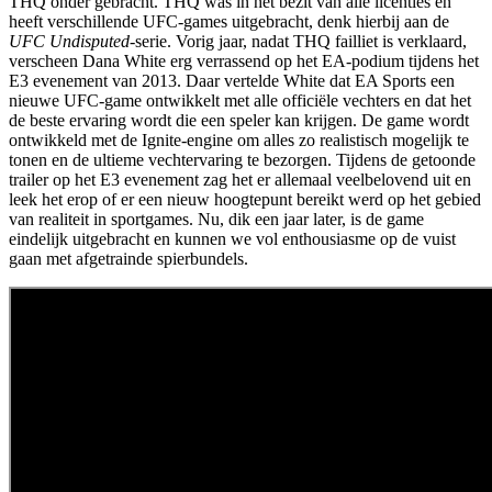
THQ onder gebracht. THQ was in het bezit van alle licenties en
heeft verschillende UFC-games uitgebracht, denk hierbij aan de
UFC Undisputed
-serie. Vorig jaar, nadat THQ failliet is verklaard,
verscheen Dana White erg verrassend op het EA-podium tijdens het
E3 evenement van 2013. Daar vertelde White dat EA Sports een
nieuwe UFC-game ontwikkelt met alle officiële vechters en dat het
de beste ervaring wordt die een speler kan krijgen. De game wordt
ontwikkeld met de Ignite-engine om alles zo realistisch mogelijk te
tonen en de ultieme vechtervaring te bezorgen. Tijdens de getoonde
trailer op het E3 evenement zag het er allemaal veelbelovend uit en
leek het erop of er een nieuw hoogtepunt bereikt werd op het gebied
van realiteit in sportgames. Nu, dik een jaar later, is de game
eindelijk uitgebracht en kunnen we vol enthousiasme op de vuist
gaan met afgetrainde spierbundels.