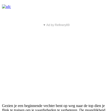
▼ Ad by Refinery89
Gezien je een beginnende vechter bent op weg naar de top dien je
flink te trainen om je vaardigheden te verbeteren. De mogelijkheid