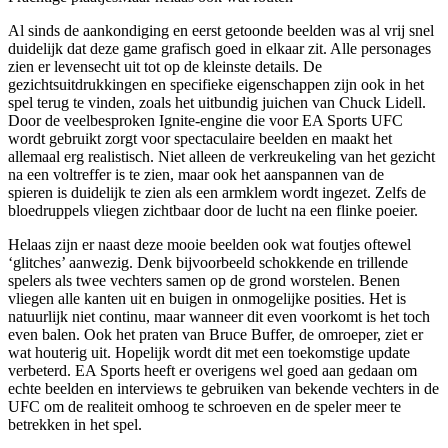
Al sinds de aankondiging en eerst getoonde beelden was al vrij snel
duidelijk dat deze game grafisch goed in elkaar zit. Alle personages
zien er levensecht uit tot op de kleinste details. De
gezichtsuitdrukkingen en specifieke eigenschappen zijn ook in het
spel terug te vinden, zoals het uitbundig juichen van Chuck Lidell.
Door de veelbesproken Ignite-engine die voor EA Sports UFC
wordt gebruikt zorgt voor spectaculaire beelden en maakt het
allemaal erg realistisch. Niet alleen de verkreukeling van het gezicht
na een voltreffer is te zien, maar ook het aanspannen van de
spieren is duidelijk te zien als een armklem wordt ingezet. Zelfs de
bloedruppels vliegen zichtbaar door de lucht na een flinke poeier.
Helaas zijn er naast deze mooie beelden ook wat foutjes oftewel
‘glitches’ aanwezig. Denk bijvoorbeeld schokkende en trillende
spelers als twee vechters samen op de grond worstelen. Benen
vliegen alle kanten uit en buigen in onmogelijke posities. Het is
natuurlijk niet continu, maar wanneer dit even voorkomt is het toch
even balen. Ook het praten van Bruce Buffer, de omroeper, ziet er
wat houterig uit. Hopelijk wordt dit met een toekomstige update
verbeterd. EA Sports heeft er overigens wel goed aan gedaan om
echte beelden en interviews te gebruiken van bekende vechters in de
UFC om de realiteit omhoog te schroeven en de speler meer te
betrekken in het spel.