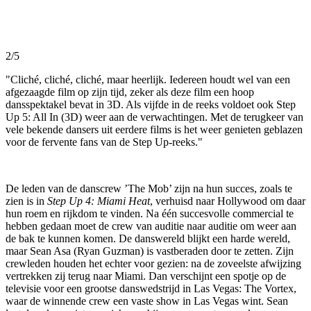
2/5
"Cliché, cliché, cliché, maar heerlijk. Iedereen houdt wel van een
afgezaagde film op zijn tijd, zeker als deze film een hoop
dansspektakel bevat in 3D. Als vijfde in de reeks voldoet ook Step
Up 5: All In (3D) weer aan de verwachtingen. Met de terugkeer van
vele bekende dansers uit eerdere films is het weer genieten geblazen
voor de fervente fans van de Step Up-reeks."
De leden van de danscrew ’The Mob’ zijn na hun succes, zoals te
zien is in
Step Up 4: Miami Heat
, verhuisd naar Hollywood om daar
hun roem en rijkdom te vinden. Na één succesvolle commercial te
hebben gedaan moet de crew van auditie naar auditie om weer aan
de bak te kunnen komen. De danswereld blijkt een harde wereld,
maar Sean Asa (Ryan Guzman) is vastberaden door te zetten. Zijn
crewleden houden het echter voor gezien: na de zoveelste afwijzing
vertrekken zij terug naar Miami. Dan verschijnt een spotje op de
televisie voor een grootse danswedstrijd in Las Vegas: The Vortex,
waar de winnende crew een vaste show in Las Vegas wint. Sean