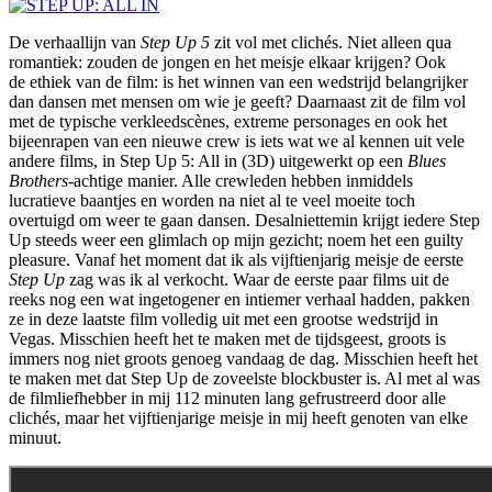
De verhaallijn van
Step Up 5
zit vol met clichés. Niet alleen qua
romantiek: zouden de jongen en het meisje elkaar krijgen? Ook
de ethiek van de film: is het winnen van een wedstrijd belangrijker
dan dansen met mensen om wie je geeft? Daarnaast zit de film vol
met de typische verkleedscènes, extreme personages en ook het
bijeenrapen van een nieuwe crew is iets wat we al kennen uit vele
andere films, in Step Up 5: All in (3D) uitgewerkt op een
Blues
Brothers
-achtige manier. Alle crewleden hebben inmiddels
lucratieve baantjes en worden na niet al te veel moeite toch
overtuigd om weer te gaan dansen. Desalniettemin krijgt iedere Step
Up steeds weer een glimlach op mijn gezicht; noem het een guilty
pleasure. Vanaf het moment dat ik als vijftienjarig meisje de eerste
Step Up
zag was ik al verkocht. Waar de eerste paar films uit de
reeks nog een wat ingetogener en intiemer verhaal hadden, pakken
ze in deze laatste film volledig uit met een grootse wedstrijd in
Vegas. Misschien heeft het te maken met de tijdsgeest, groots is
immers nog niet groots genoeg vandaag de dag. Misschien heeft het
te maken met dat Step Up de zoveelste blockbuster is. Al met al was
de filmliefhebber in mij 112 minuten lang gefrustreerd door alle
clichés, maar het vijftienjarige meisje in mij heeft genoten van elke
minuut.