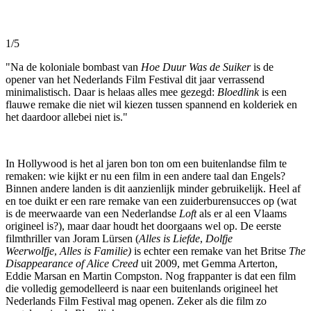
1/5
"Na de koloniale bombast van
Hoe Duur Was de Suiker
is de
opener van het Nederlands Film Festival dit jaar verrassend
minimalistisch. Daar is helaas alles mee gezegd:
Bloedlink
is een
flauwe remake die niet wil kiezen tussen spannend en kolderiek en
het daardoor allebei niet is."
In Hollywood is het al jaren bon ton om een buitenlandse film te
remaken: wie kijkt er nu een film in een andere taal dan Engels?
Binnen andere landen is dit aanzienlijk minder gebruikelijk. Heel af
en toe duikt er een rare remake van een zuiderburensucces op (wat
is de meerwaarde van een Nederlandse
Loft
als er al een Vlaams
origineel is?), maar daar houdt het doorgaans wel op. De eerste
filmthriller van Joram Lürsen (
Alles is Liefde
,
Dolfje
Weerwolfje
,
Alles is Familie)
is echter een remake van het Britse
The
Disappearance of Alice Creed
uit 2009, met Gemma Arterton,
Eddie Marsan en Martin Compston. Nog frappanter is dat een film
die volledig gemodelleerd is naar een buitenlands origineel het
Nederlands Film Festival mag openen. Zeker als die film zo