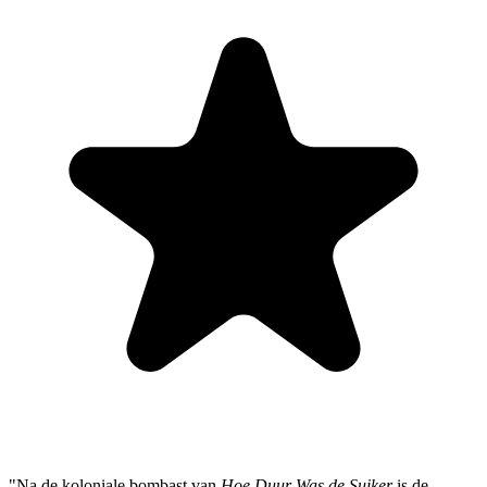
"Na de koloniale bombast van
Hoe Duur Was de Suiker
is de