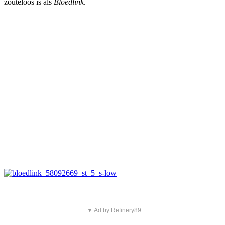
zouteloos is als
Bloedlink
.
▼ Ad by Refinery89