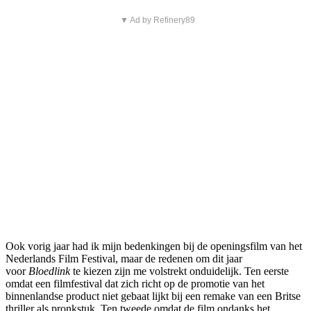
▼ Ad by Refinery89
Ook vorig jaar had ik mijn bedenkingen bij de openingsfilm van het
Nederlands Film Festival, maar de redenen om dit jaar
voor
Bloedlink
te kiezen zijn me volstrekt onduidelijk. Ten eerste
omdat een filmfestival dat zich richt op de promotie van het
binnenlandse product niet gebaat lijkt bij een remake van een Britse
thriller als pronkstuk. Ten tweede omdat de film ondanks het