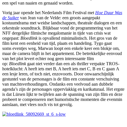
een spel van naaien en genaaid worden.
Vorig jaar opende het Nederlands Film Festival met
Hoe Duur Was
de Suiker
van Jean van de Velde: een groots aangepakt
kostuumdrama met weidse landschappen, theatrale dialogen en een
orkestrale soundtrack. Blijkbaar vond de programmering van het
NFF dergelijke filmische megalomanie in tijde van crisis wat
ongepast:
Bloedlink
is opvallend minimalistisch. Het gros van de
film kent een eenheid van tijd, plaats en handeling. Tygo gaat
soms eventjes weg, Marwan loopt een enkele keer een blokje om,
maar de camera blijft in het appartement. De betrekkelijke eenvoud
van het plot levert echter nog geen interessante film
op:
Bloedlink
gaat niet verder dan een als thriller verpakte TROS-
hotelklucht: A heeft iets met B, A heeft iets met C, B en C gaan A
een lesje leren, of toch niet, enzovoorts. Door onwaarschijnlijk
gestuntel van de personages is de film een constante verschuiving
van machtsverhoudingen. Ondanks een veelvoud aan dubbele
agenda’s zijn de personages oppervlakkig en karikaturaal. Het ergste
is dat Lürsen lijkt te twijfelen aan de spanning van zijn film en deze
probeert te compenseren met humoristische momenten die evenmin
aanslaan, met vlees noch vis tot gevolg.