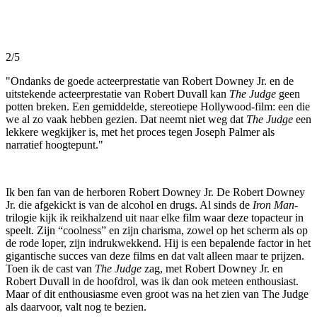
2/5
"Ondanks de goede acteerprestatie van Robert Downey Jr. en de
uitstekende acteerprestatie van Robert Duvall kan
The Judge
geen
potten breken. Een gemiddelde, stereotiepe Hollywood-film: een die
we al zo vaak hebben gezien. Dat neemt niet weg dat
The Judge
een
lekkere wegkijker is, met het proces tegen Joseph Palmer als
narratief hoogtepunt."
Ik ben fan van de herboren Robert Downey Jr.
De Robert Downey
Jr. die afgekickt is van de alcohol en drugs. Al sinds de
Iron Man-
trilogie kijk ik reikhalzend uit naar elke film waar deze topacteur in
speelt. Zijn “coolness” en zijn charisma, zowel op het scherm als op
de rode loper, zijn indrukwekkend. Hij is een bepalende factor in het
gigantische succes van deze films en dat valt alleen maar te prijzen.
Toen ik de cast van
The Judge
zag, met Robert Downey Jr. en
Robert Duvall in de hoofdrol, was ik dan ook meteen enthousiast.
Maar of dit enthousiasme even groot was na het zien van The Judge
als daarvoor, valt nog te bezien.