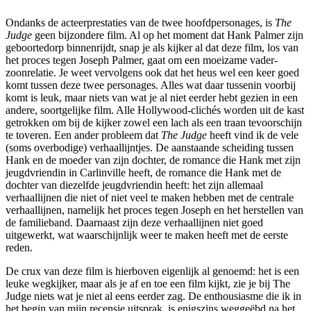
Ondanks de acteerprestaties van de twee hoofdpersonages, is
The
Judge
geen bijzondere film. Al op het moment dat Hank Palmer zijn
geboortedorp binnenrijdt, snap je als kijker al dat deze film, los van
het proces tegen Joseph Palmer, gaat om een moeizame vader-
zoonrelatie. Je weet vervolgens ook dat het heus wel een keer goed
komt tussen deze twee personages. Alles wat daar tussenin voorbij
komt is leuk, maar niets van wat je al niet eerder hebt gezien in een
andere, soortgelijke film. Alle Hollywood-clichés worden uit de kast
getrokken om bij de kijker zowel een lach als een traan tevoorschijn
te toveren. Een ander probleem dat
The Judge
heeft vind ik de vele
(soms overbodige) verhaallijntjes. De aanstaande scheiding tussen
Hank en de moeder van zijn dochter, de romance die Hank met zijn
jeugdvriendin in Carlinville heeft, de romance die Hank met de
dochter van diezelfde jeugdvriendin heeft: het zijn allemaal
verhaallijnen die niet of niet veel te maken hebben met de centrale
verhaallijnen, namelijk het proces tegen Joseph en het herstellen van
de familieband. Daarnaast zijn deze verhaallijnen niet goed
uitgewerkt, wat waarschijnlijk weer te maken heeft met de eerste
reden.
De crux van deze film is hierboven eigenlijk al genoemd: het is een
leuke wegkijker, maar als je af en toe een film kijkt, zie je bij The
Judge niets wat je niet al eens eerder zag. De enthousiasme die ik in
het begin van mijn recensie uitsprak, is enigszins weggeëbd na het