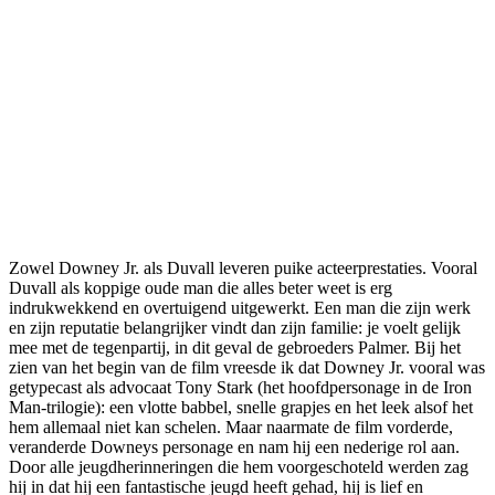
Zowel Downey Jr. als Duvall leveren puike acteerprestaties. Vooral
Duvall als koppige oude man die alles beter weet is erg
indrukwekkend en overtuigend uitgewerkt. Een man die zijn werk
en zijn reputatie belangrijker vindt dan zijn familie: je voelt gelijk
mee met de tegenpartij, in dit geval de gebroeders Palmer. Bij het
zien van het begin van de film vreesde ik dat Downey Jr. vooral was
getypecast als advocaat Tony Stark (het hoofdpersonage in de Iron
Man-trilogie): een vlotte babbel, snelle grapjes en het leek alsof het
hem allemaal niet kan schelen. Maar naarmate de film vorderde,
veranderde Downeys personage en nam hij een nederige rol aan.
Door alle jeugdherinneringen die hem voorgeschoteld werden zag
hij in dat hij een fantastische jeugd heeft gehad, hij is lief en