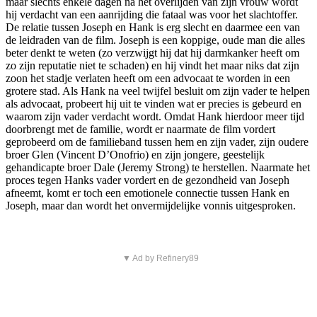
maar slechts enkele dagen na het overlijden van zijn vrouw wordt
hij verdacht van een aanrijding die fataal was voor het slachtoffer.
De relatie tussen Joseph en Hank is erg slecht en daarmee een van
de leidraden van de film. Joseph is een koppige, oude man die alles
beter denkt te weten (zo verzwijgt hij dat hij darmkanker heeft om
zo zijn reputatie niet te schaden) en hij vindt het maar niks dat zijn
zoon het stadje verlaten heeft om een advocaat te worden in een
grotere stad. Als Hank na veel twijfel besluit om zijn vader te helpen
als advocaat, probeert hij uit te vinden wat er precies is gebeurd en
waarom zijn vader verdacht wordt. Omdat Hank hierdoor meer tijd
doorbrengt met de familie, wordt er naarmate de film vordert
geprobeerd om de familieband tussen hem en zijn vader, zijn oudere
broer Glen (Vincent D’Onofrio) en zijn jongere, geestelijk
gehandicapte broer Dale (Jeremy Strong) te herstellen. Naarmate het
proces tegen Hanks vader vordert en de gezondheid van Joseph
afneemt, komt er toch een emotionele connectie tussen Hank en
Joseph, maar dan wordt het onvermijdelijke vonnis uitgesproken.
▼ Ad by Refinery89