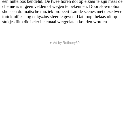
een nutteloos bendelid. De twee horen dol op elkaar te zijn maar de
chemie is in geen velden of wegen te bekennen. Door slowmotion-
shots en dramatische muziek probeert Lau de scenes met deze twee
tortelduifjes nog enigszins sfeer te geven. Dat loopt helaas uit op
stukjes film die beter helemaal weggelaten konden worden.
▼ Ad by Refinery89