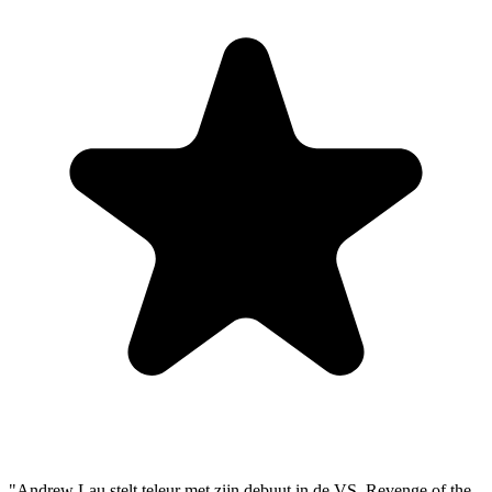
"Andrew Lau stelt teleur met zijn debuut in de VS. Revenge of the