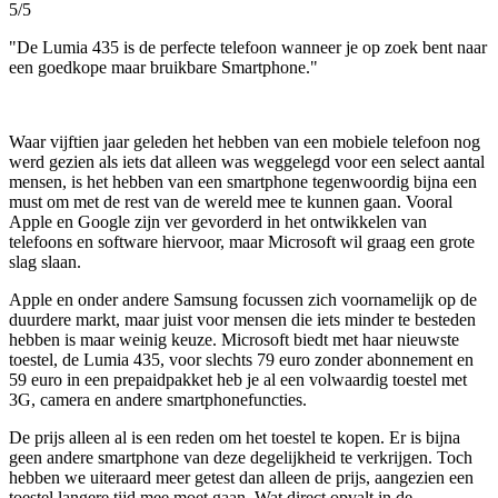
5/5
"De Lumia 435 is de perfecte telefoon wanneer je op zoek bent naar
een goedkope maar bruikbare Smartphone."
Waar vijftien jaar geleden het hebben van een mobiele telefoon nog
werd gezien als iets dat alleen was weggelegd voor een select aantal
mensen, is het hebben van een smartphone tegenwoordig bijna een
must om met de rest van de wereld mee te kunnen gaan. Vooral
Apple en Google zijn ver gevorderd in het ontwikkelen van
telefoons en software hiervoor, maar Microsoft wil graag een grote
slag slaan.
Apple en onder andere Samsung focussen zich voornamelijk op de
duurdere markt, maar juist voor mensen die iets minder te besteden
hebben is maar weinig keuze. Microsoft biedt met haar nieuwste
toestel, de Lumia 435, voor slechts 79 euro zonder abonnement en
59 euro in een prepaidpakket heb je al een volwaardig toestel met
3G, camera en andere smartphonefuncties.
De prijs alleen al is een reden om het toestel te kopen. Er is bijna
geen andere smartphone van deze degelijkheid te verkrijgen. Toch
hebben we uiteraard meer getest dan alleen de prijs, aangezien een
toestel langere tijd mee moet gaan. Wat direct opvalt in de