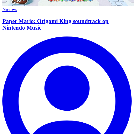
Nieuws
Paper Mario: Origami King soundtrack op
Nintendo Music