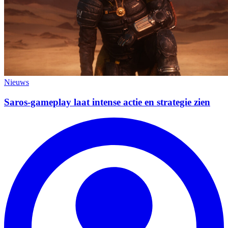
Nieuws
Saros-gameplay laat intense actie en strategie zien