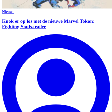
Nieuws
Knok er op los met de nieuwe Marvel Tokon:
Fighting Souls-trailer