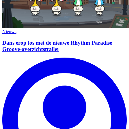
Nieuws
Dans erop los met de nieuwe Rhythm Paradise
Groove-overzichtstrailer