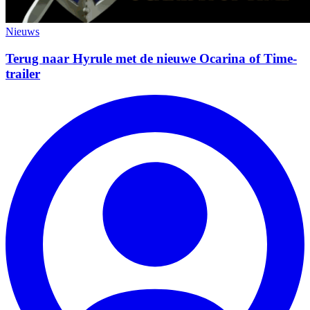
Nieuws
Terug naar Hyrule met de nieuwe Ocarina of Time-
trailer