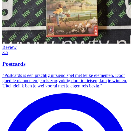
Review
8.5
Postcards
"Postcards is een prachtig uitziend spel met leuke elementen. Door
goed te plannen en je reis zorgvuldig door te fietsen, kun je winnen.
Uiteindelijk ben je wel vooral met je eigen reis bezig."