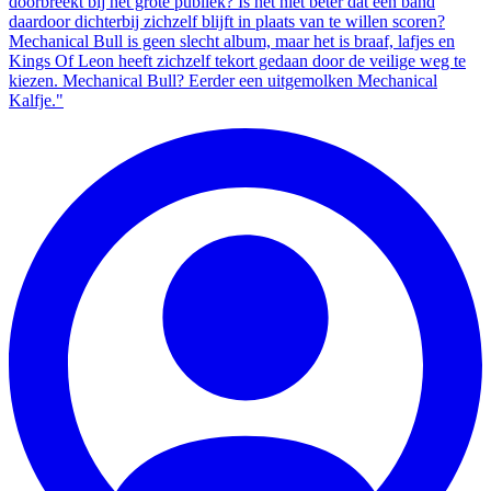
doorbreekt bij het grote publiek? Is het niet beter dat een band
daardoor dichterbij zichzelf blijft in plaats van te willen scoren?
Mechanical Bull is geen slecht album, maar het is braaf, lafjes en
Kings Of Leon heeft zichzelf tekort gedaan door de veilige weg te
kiezen. Mechanical Bull? Eerder een uitgemolken Mechanical
Kalfje."