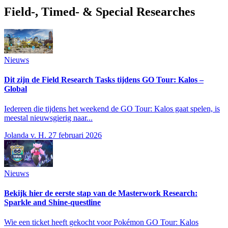
Field-, Timed- & Special Researches
Nieuws
Dit zijn de Field Research Tasks tijdens GO Tour: Kalos –
Global
Iedereen die tijdens het weekend de GO Tour: Kalos gaat spelen, is
meestal nieuwsgierig naar...
Jolanda v. H.
27 februari 2026
Nieuws
Bekijk hier de eerste stap van de Masterwork Research:
Sparkle and Shine-questline
Wie een ticket heeft gekocht voor Pokémon GO Tour: Kalos