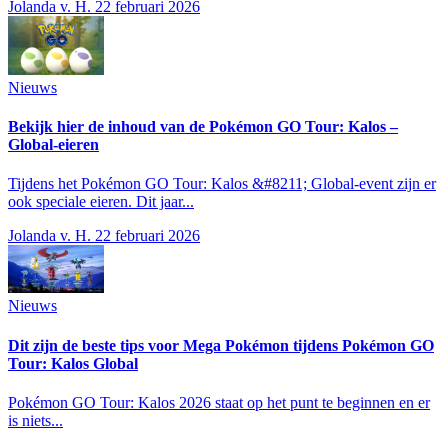
Jolanda v. H.
22 februari 2026
Nieuws
Bekijk hier de inhoud van de Pokémon GO Tour: Kalos –
Global-eieren
Tijdens het Pokémon GO Tour: Kalos &#8211; Global-event zijn er
ook speciale eieren. Dit jaar...
Jolanda v. H.
22 februari 2026
Nieuws
Dit zijn de beste tips voor Mega Pokémon tijdens Pokémon GO
Tour: Kalos Global
Pokémon GO Tour: Kalos 2026 staat op het punt te beginnen en er
is niets...