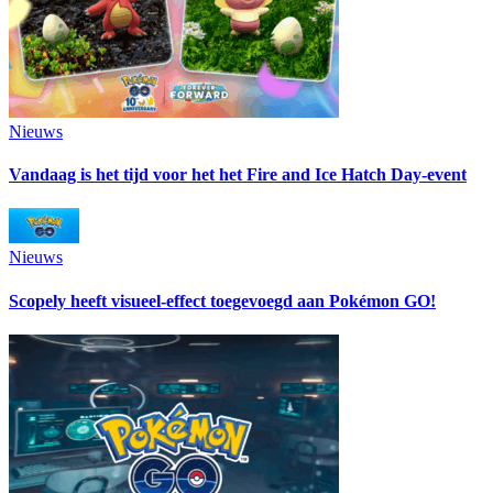
Nieuws
Vandaag is het tijd voor het het Fire and Ice Hatch Day-event
Nieuws
Scopely heeft visueel-effect toegevoegd aan Pokémon GO!