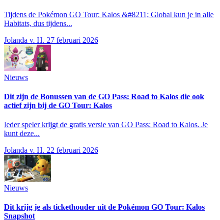
Tijdens de Pokémon GO Tour: Kalos &#8211; Global kun je in alle
Habitats, dus tijdens...
Jolanda v. H.
27 februari 2026
Nieuws
Dit zijn de Bonussen van de GO Pass: Road to Kalos die ook
actief zijn bij de GO Tour: Kalos
Ieder speler krijgt de gratis versie van GO Pass: Road to Kalos. Je
kunt deze...
Jolanda v. H.
22 februari 2026
Nieuws
Dit krijg je als tickethouder uit de Pokémon GO Tour: Kalos
Snapshot