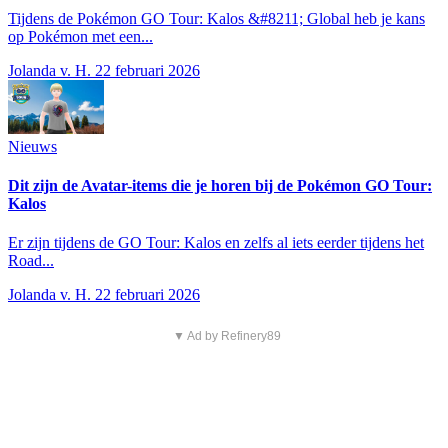
Tijdens de Pokémon GO Tour: Kalos &#8211; Global heb je kans
op Pokémon met een...
Jolanda v. H.
22 februari 2026
Nieuws
Dit zijn de Avatar-items die je horen bij de Pokémon GO Tour:
Kalos
Er zijn tijdens de GO Tour: Kalos en zelfs al iets eerder tijdens het
Road...
Jolanda v. H.
22 februari 2026
▼ Ad by Refinery89