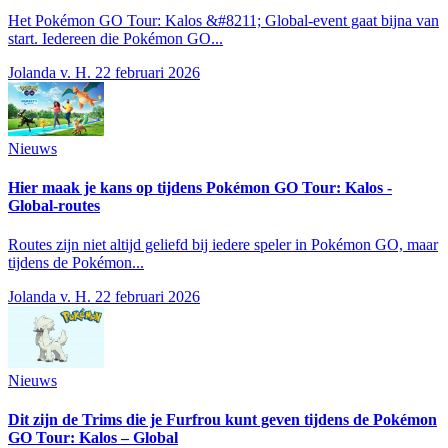
Het Pokémon GO Tour: Kalos &#8211; Global-event gaat bijna van
start. Iedereen die Pokémon GO...
Jolanda v. H.
22 februari 2026
Nieuws
Hier maak je kans op tijdens Pokémon GO Tour: Kalos -
Global-routes
Routes zijn niet altijd geliefd bij iedere speler in Pokémon GO, maar
tijdens de Pokémon...
Jolanda v. H.
22 februari 2026
Nieuws
Dit zijn de Trims die je Furfrou kunt geven tijdens de Pokémon
GO Tour: Kalos – Global