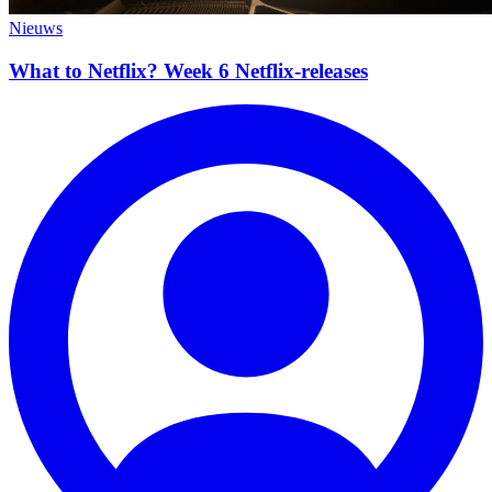
Nieuws
What to Netflix? Week 6 Netflix-releases