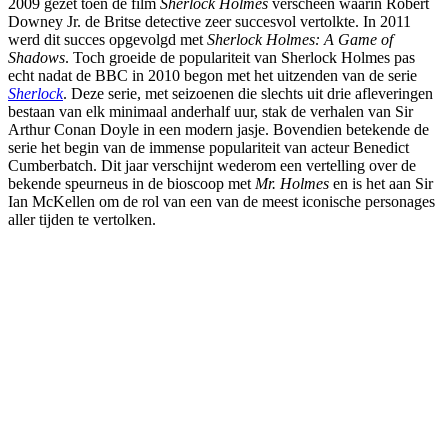
2009 gezet toen de film
Sherlock Holmes
verscheen waarin Robert
Downey Jr. de Britse detective zeer succesvol vertolkte. In 2011
werd dit succes opgevolgd met
Sherlock Holmes: A Game of
Shadows
. Toch groeide de populariteit van Sherlock Holmes pas
echt nadat de BBC in 2010 begon met het uitzenden van de serie
Sherlock
. Deze serie, met seizoenen die slechts uit drie afleveringen
bestaan van elk minimaal anderhalf uur, stak de verhalen van Sir
Arthur Conan Doyle in een modern jasje. Bovendien betekende de
serie het begin van de immense populariteit van acteur Benedict
Cumberbatch. Dit jaar verschijnt wederom een vertelling over de
bekende speurneus in de bioscoop met
Mr. Holmes
en is het aan Sir
Ian McKellen om de rol van een van de meest iconische personages
aller tijden te vertolken.