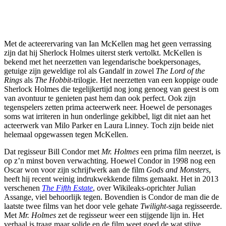
Met de acteerervaring van Ian McKellen mag het geen verrassing
zijn dat hij Sherlock Holmes uiterst sterk vertolkt. McKellen is
bekend met het neerzetten van legendarische boekpersonages,
getuige zijn geweldige rol als Gandalf in zowel
The Lord of the
Rings
als
The Hobbit
-trilogie. Het neerzetten van een koppige oude
Sherlock Holmes die tegelijkertijd nog jong genoeg van geest is om
van avontuur te genieten past hem dan ook perfect. Ook zijn
tegenspelers zetten prima acteerwerk neer. Hoewel de personages
soms wat irriteren in hun onderlinge gekibbel, ligt dit niet aan het
acteerwerk van Milo Parker en Laura Linney. Toch zijn beide niet
helemaal opgewassen tegen McKellen.
Dat regisseur Bill Condor met
Mr. Holmes
een prima film neerzet, is
op z’n minst boven verwachting. Hoewel Condor in 1998 nog een
Oscar won voor zijn schrijfwerk aan de film
Gods and Monsters
,
heeft hij recent weinig indrukwekkende films gemaakt. Het in 2013
verschenen
The Fifth Estate
, over Wikileaks-oprichter Julian
Assange, viel behoorlijk tegen. Bovendien is Condor de man die de
laatste twee films van het door vele gehate
Twilight
-saga regisseerde.
Met
Mr. Holmes
zet de regisseur weer een stijgende lijn in. Het
verhaal is traag maar solide en de film weet goed de wat stijve