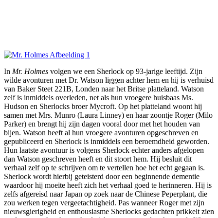
In
Mr. Holmes
volgen we een Sherlock op 93-jarige leeftijd. Zijn
wilde avonturen met Dr. Watson liggen achter hem en hij is verhuisd
van Baker Steet 221B, Londen naar het Britse platteland. Watson
zelf is inmiddels overleden, net als hun vroegere huisbaas Ms.
Hudson en Sherlocks broer Mycroft. Op het platteland woont hij
samen met Mrs. Munro (Laura Linney) en haar zoontje Roger (Milo
Parker) en brengt hij zijn dagen vooral door met het houden van
bijen. Watson heeft al hun vroegere avonturen opgeschreven en
gepubliceerd en Sherlock is inmiddels een beroemdheid geworden.
Hun laatste avontuur is volgens Sherlock echter anders afgelopen
dan Watson geschreven heeft en dit stoort hem. Hij besluit dit
verhaal zelf op te schrijven om te vertellen hoe het echt gegaan is.
Sherlock wordt hierbij geteisterd door een beginnende dementie
waardoor hij moeite heeft zich het verhaal goed te herinneren. Hij is
zelfs afgereisd naar Japan op zoek naar de Chinese Peperplant, die
zou werken tegen vergeetachtigheid. Pas wanneer Roger met zijn
nieuwsgierigheid en enthousiasme Sherlocks gedachten prikkelt zien