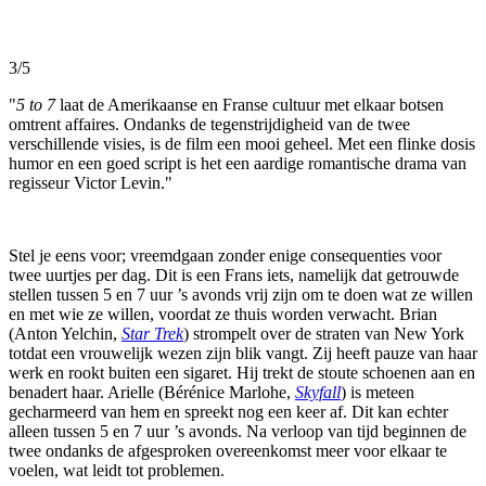
3/5
"
5 to 7
laat de Amerikaanse en Franse cultuur met elkaar botsen
omtrent affaires. Ondanks de tegenstrijdigheid van de twee
verschillende visies, is de film een mooi geheel. Met een flinke dosis
humor en een goed script is het een aardige romantische drama van
regisseur Victor Levin."
Stel je eens voor; vreemdgaan zonder enige consequenties voor
twee uurtjes per dag. Dit is een Frans iets, namelijk dat getrouwde
stellen tussen 5 en 7 uur ’s avonds vrij zijn om te doen wat ze willen
en met wie ze willen, voordat ze thuis worden verwacht. Brian
(Anton Yelchin,
Star Trek
) strompelt over de straten van New York
totdat een vrouwelijk wezen zijn blik vangt. Zij heeft pauze van haar
werk en rookt buiten een sigaret. Hij trekt de stoute schoenen aan en
benadert haar. Arielle (Bérénice Marlohe,
Skyfall
) is meteen
gecharmeerd van hem en spreekt nog een keer af. Dit kan echter
alleen tussen 5 en 7 uur ’s avonds. Na verloop van tijd beginnen de
twee ondanks de afgesproken overeenkomst meer voor elkaar te
voelen, wat leidt tot problemen.