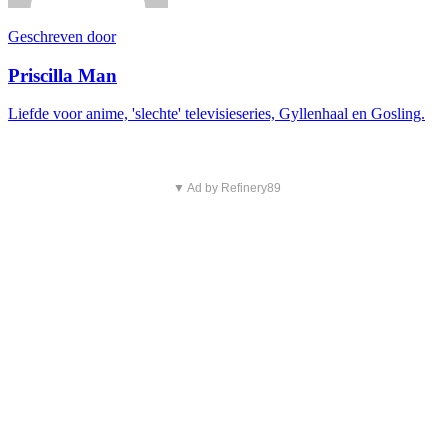
Geschreven door
Priscilla Man
Liefde voor anime, 'slechte' televisieseries, Gyllenhaal en Gosling.
▼ Ad by Refinery89