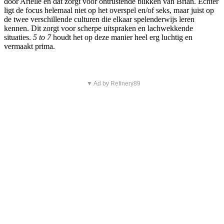
door Arielle en dat zorgt voor ontrustende blikken van Brian. Echter
ligt de focus helemaal niet op het overspel en/of seks, maar juist op
de twee verschillende culturen die elkaar spelenderwijs leren
kennen. Dit zorgt voor scherpe uitspraken en lachwekkende
situaties.
5 to 7
houdt het op deze manier heel erg luchtig en
vermaakt prima.
▼ Ad by Refinery89