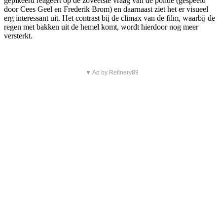
gepikeerd reageert op de zoveelste vraag van de politie (gespeeld
door Cees Geel en Frederik Brom) en daarnaast ziet het er visueel
erg interessant uit. Het contrast bij de climax van de film, waarbij de
regen met bakken uit de hemel komt, wordt hierdoor nog meer
versterkt.
▼ Ad by Refinery89