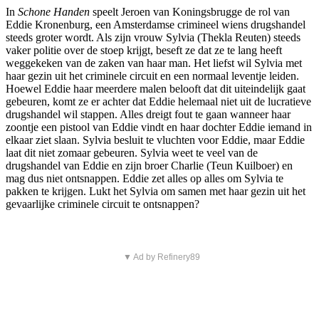
In
Schone Handen
speelt Jeroen van Koningsbrugge de rol van
Eddie Kronenburg, een Amsterdamse crimineel wiens drugshandel
steeds groter wordt. Als zijn vrouw Sylvia (Thekla Reuten) steeds
vaker politie over de stoep krijgt, beseft ze dat ze te lang heeft
weggekeken van de zaken van haar man. Het liefst wil Sylvia met
haar gezin uit het criminele circuit en een normaal leventje leiden.
Hoewel Eddie haar meerdere malen belooft dat dit uiteindelijk gaat
gebeuren, komt ze er achter dat Eddie helemaal niet uit de lucratieve
drugshandel wil stappen. Alles dreigt fout te gaan wanneer haar
zoontje een pistool van Eddie vindt en haar dochter Eddie iemand in
elkaar ziet slaan. Sylvia besluit te vluchten voor Eddie, maar Eddie
laat dit niet zomaar gebeuren. Sylvia weet te veel van de
drugshandel van Eddie en zijn broer Charlie (Teun Kuilboer) en
mag dus niet ontsnappen. Eddie zet alles op alles om Sylvia te
pakken te krijgen. Lukt het Sylvia om samen met haar gezin uit het
gevaarlijke criminele circuit te ontsnappen?
▼ Ad by Refinery89