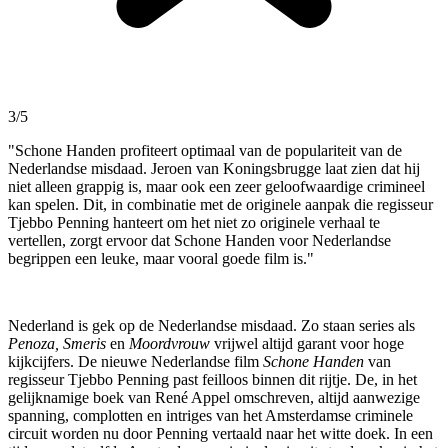
3/5
"Schone Handen profiteert optimaal van de populariteit van de
Nederlandse misdaad. Jeroen van Koningsbrugge laat zien dat hij
niet alleen grappig is, maar ook een zeer geloofwaardige crimineel
kan spelen. Dit, in combinatie met de originele aanpak die regisseur
Tjebbo Penning hanteert om het niet zo originele verhaal te
vertellen, zorgt ervoor dat Schone Handen voor Nederlandse
begrippen een leuke, maar vooral goede film is."
Nederland is gek op de Nederlandse misdaad. Zo staan series als
Penoza,
Smeris
en
Moordvrouw
vrijwel altijd garant voor hoge
kijkcijfers.
De nieuwe Nederlandse film
Schone Handen
van
regisseur Tjebbo Penning past feilloos binnen dit rijtje. De, in het
gelijknamige boek van René Appel omschreven, altijd aanwezige
spanning, complotten en intriges van het Amsterdamse criminele
circuit worden nu door Penning vertaald naar het witte doek. In een