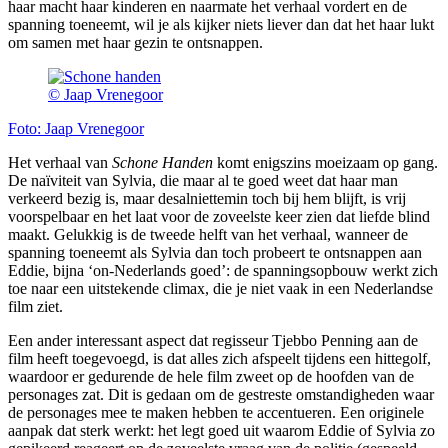
haar macht haar kinderen en naarmate het verhaal vordert en de
spanning toeneemt, wil je als kijker niets liever dan dat het haar lukt
om samen met haar gezin te ontsnappen.
© Jaap Vrenegoor
Foto: Jaap Vrenegoor
Het verhaal van
Schone Handen
komt enigszins moeizaam op gang.
De naïviteit van Sylvia, die maar al te goed weet dat haar man
verkeerd bezig is, maar desalniettemin toch bij hem blijft, is vrij
voorspelbaar en het laat voor de zoveelste keer zien dat liefde blind
maakt. Gelukkig is de tweede helft van het verhaal, wanneer de
spanning toeneemt als Sylvia dan toch probeert te ontsnappen aan
Eddie, bijna ‘on-Nederlands goed’: de spanningsopbouw werkt zich
toe naar een uitstekende climax, die je niet vaak in een Nederlandse
film ziet.
Een ander interessant aspect dat regisseur Tjebbo Penning aan de
film heeft toegevoegd, is dat alles zich afspeelt tijdens een hittegolf,
waardoor er gedurende de hele film zweet op de hoofden van de
personages zat. Dit is gedaan om de gestreste omstandigheden waar
de personages mee te maken hebben te accentueren. Een originele
aanpak dat sterk werkt: het legt goed uit waarom Eddie of Sylvia zo