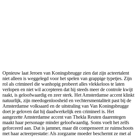
Opnieuw laat Jeroen van Koningsbrugge zien dat zijn acteertalent
niet alleen is weggelegd voor het spelen van grappige typetjes. Zijn
rol als crimineel die wanhopig probeert alles vlekkeloos te laten
verlopen en niet wil accepteren dat hij steeds meer de controle kwijt
raakt, is geloofwaardig en zeer sterk. Het Amsterdamse accent klinkt
natuurlijk, zijn meedogenloosheid en vechtersmentaliteit past bij de
Amsterdamse volksaard en de uitstraling van Van Koningsbrugge
doet je geloven dat hij daadwerkelijk een crimineel is. Het
aangezette Amsterdamse accent van Thekla Reuten daarentegen
maakt haar personage minder geloofwaardig. Soms voelt het zelfs
geforceerd aan. Dat is jammer, maar dit compenseert ze ruimschoots
met haar acteerprestatie: Als zorgzame moeder beschermt ze met al