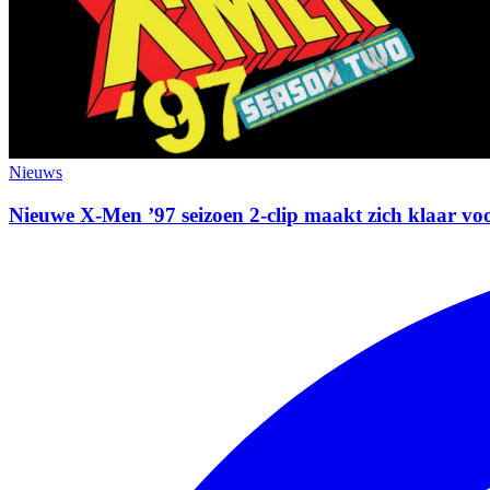
Nieuws
Nieuwe X-Men ’97 seizoen 2-clip maakt zich klaar voo