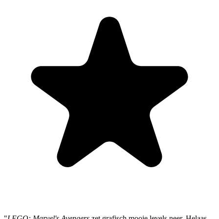
"
LEGO: Marvel's Avengers
zet grafisch mooie levels neer. Helaas