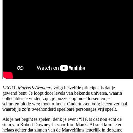
LEGO: Marvel’s Avengers
volgt hetzelfde principe als dat je
gewend bent. Je loopt door levels van bekende universa, waarin
collectibles te vinden zijn, je puzzels op moet lossen en je
schurken uit de weg moet ruimen. Ondertussen volg je een verhaal
waarbij je zo’n tweehonderd speelbare personages vrij speelt.
Als je net begint te spelen, denk je even: “Hé, is dat nou echt de
stem van Robert Downey Jr. voor Iron Man?” Al snel kom je er
helaas achter dat zinnen van de Marvelfilms letterlijk in de game