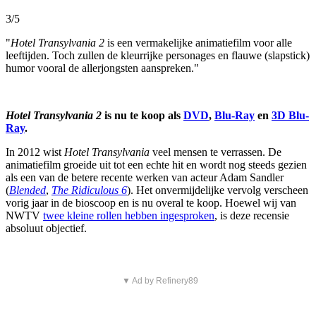
3/5
"
Hotel Transylvania 2
is een vermakelijke animatiefilm voor alle
leeftijden. Toch zullen de kleurrijke personages en flauwe (slapstick)
humor vooral de allerjongsten aanspreken."
Hotel Transylvania 2
is nu te koop als
DVD
,
Blu-Ray
en
3D Blu-
Ray
.
In 2012 wist
Hotel Transylvania
veel mensen te verrassen. De
animatiefilm groeide uit tot een echte hit en wordt nog steeds gezien
als een van de betere recente werken van acteur Adam Sandler
(
Blended
,
The Ridiculous 6
). Het onvermijdelijke vervolg verscheen
vorig jaar in de bioscoop en is nu overal te koop. Hoewel wij van
NWTV
twee kleine rollen hebben ingesproken
, is deze recensie
absoluut objectief.
▼ Ad by Refinery89