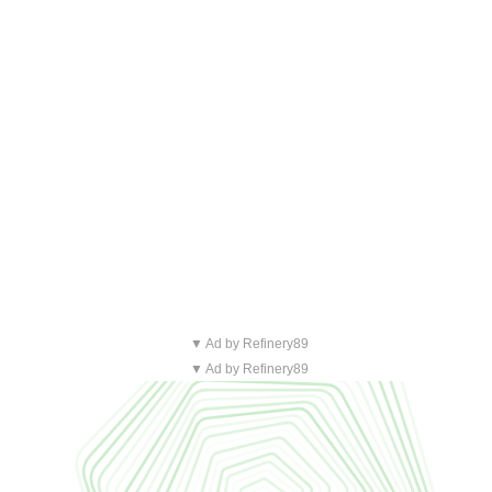
▼ Ad by Refinery89
▼ Ad by Refinery89