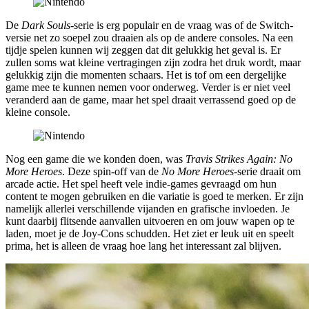
De
Dark Souls
-serie is erg populair en de vraag was of de Switch-
versie net zo soepel zou draaien als op de andere consoles. Na een
tijdje spelen kunnen wij zeggen dat dit gelukkig het geval is. Er
zullen soms wat kleine vertragingen zijn zodra het druk wordt, maar
gelukkig zijn die momenten schaars. Het is tof om een dergelijke
game mee te kunnen nemen voor onderweg. Verder is er niet veel
veranderd aan de game, maar het spel draait verrassend goed op de
kleine console.
Nog een game die we konden doen, was
Travis Strikes Again: No
More Heroes
. Deze spin-off van de
No More Heroes
-serie draait om
arcade actie. Het spel heeft vele indie-games gevraagd om hun
content te mogen gebruiken en die variatie is goed te merken. Er zijn
namelijk allerlei verschillende vijanden en grafische invloeden. Je
kunt daarbij flitsende aanvallen uitvoeren en om jouw wapen op te
laden, moet je de Joy-Cons schudden. Het ziet er leuk uit en speelt
prima, het is alleen de vraag hoe lang het interessant zal blijven.