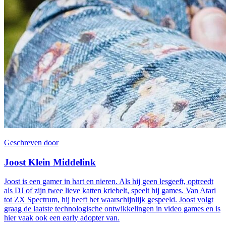
Geschreven door
Joost Klein Middelink
Joost is een gamer in hart en nieren. Als hij geen lesgeeft, optreedt
als DJ of zijn twee lieve katten kriebelt, speelt hij games. Van Atari
tot ZX Spectrum, hij heeft het waarschijnlijk gespeeld. Joost volgt
graag de laatste technologische ontwikkelingen in video games en is
hier vaak ook een early adopter van.