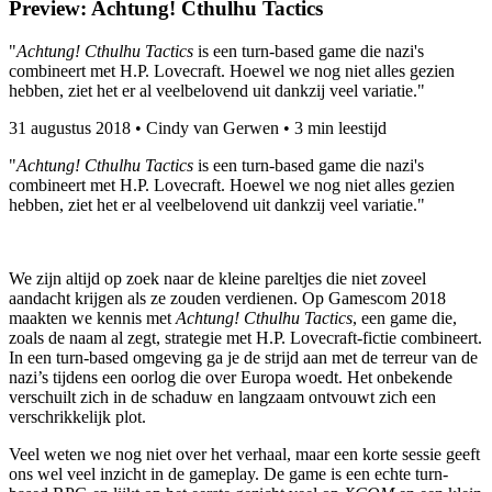
Preview: Achtung! Cthulhu Tactics
"
Achtung! Cthulhu Tactics
is een turn-based game die nazi's
combineert met H.P. Lovecraft. Hoewel we nog niet alles gezien
hebben, ziet het er al veelbelovend uit dankzij veel variatie."
31 augustus 2018
•
Cindy van Gerwen
•
3 min leestijd
"
Achtung! Cthulhu Tactics
is een turn-based game die nazi's
combineert met H.P. Lovecraft. Hoewel we nog niet alles gezien
hebben, ziet het er al veelbelovend uit dankzij veel variatie."
We zijn altijd op zoek naar de kleine pareltjes die niet zoveel
aandacht krijgen als ze zouden verdienen. Op Gamescom 2018
maakten we kennis met
Achtung! Cthulhu Tactics
, een game die,
zoals de naam al zegt, strategie met H.P. Lovecraft-fictie combineert.
In een turn-based omgeving ga je de strijd aan met de terreur van de
nazi’s tijdens een oorlog die over Europa woedt. Het onbekende
verschuilt zich in de schaduw en langzaam ontvouwt zich een
verschrikkelijk plot.
Veel weten we nog niet over het verhaal, maar een korte sessie geeft
ons wel veel inzicht in de gameplay. De game is een echte turn-