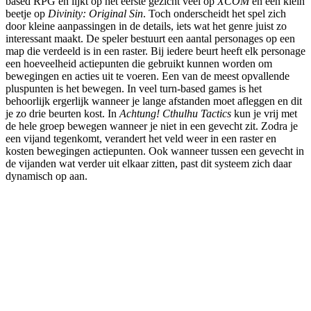
based RPG en lijkt op het eerste gezicht veel op
XCOM
en een klein
beetje op
Divinity: Original Sin
. Toch onderscheidt het spel zich
door kleine aanpassingen in de details, iets wat het genre juist zo
interessant maakt. De speler bestuurt een aantal personages op een
map die verdeeld is in een raster. Bij iedere beurt heeft elk personage
een hoeveelheid actiepunten die gebruikt kunnen worden om
bewegingen en acties uit te voeren. Een van de meest opvallende
pluspunten is het bewegen. In veel turn-based games is het
behoorlijk ergerlijk wanneer je lange afstanden moet afleggen en dit
je zo drie beurten kost. In
Achtung! Cthulhu Tactics
kun je vrij met
de hele groep bewegen wanneer je niet in een gevecht zit. Zodra je
een vijand tegenkomt, verandert het veld weer in een raster en
kosten bewegingen actiepunten. Ook wanneer tussen een gevecht in
de vijanden wat verder uit elkaar zitten, past dit systeem zich daar
dynamisch op aan.