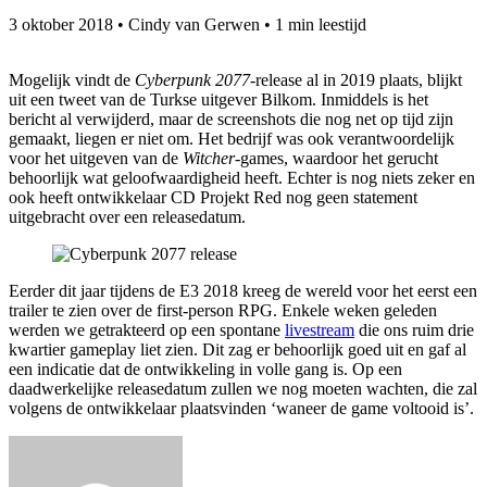
3 oktober 2018
•
Cindy van Gerwen
•
1 min leestijd
Mogelijk vindt de
Cyberpunk 2077-
release al in 2019 plaats, blijkt
uit een tweet van de Turkse uitgever Bilkom. Inmiddels is het
bericht al verwijderd, maar de screenshots die nog net op tijd zijn
gemaakt, liegen er niet om. Het bedrijf was ook verantwoordelijk
voor het uitgeven van de
Witcher
-games, waardoor het gerucht
behoorlijk wat geloofwaardigheid heeft. Echter is nog niets zeker en
ook heeft ontwikkelaar CD Projekt Red nog geen statement
uitgebracht over een releasedatum.
Eerder dit jaar tijdens de E3 2018 kreeg de wereld voor het eerst een
trailer te zien over de first-person RPG. Enkele weken geleden
werden we getrakteerd op een spontane
livestream
die ons ruim drie
kwartier gameplay liet zien. Dit zag er behoorlijk goed uit en gaf al
een indicatie dat de ontwikkeling in volle gang is. Op een
daadwerkelijke releasedatum zullen we nog moeten wachten, die zal
volgens de ontwikkelaar plaatsvinden ‘waneer de game voltooid is’.