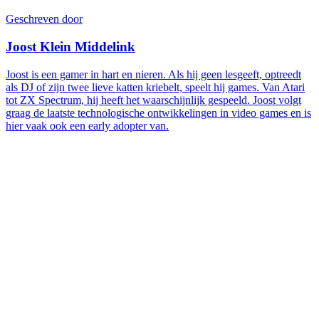
Geschreven door
Joost Klein Middelink
Joost is een gamer in hart en nieren. Als hij geen lesgeeft, optreedt
als DJ of zijn twee lieve katten kriebelt, speelt hij games. Van Atari
tot ZX Spectrum, hij heeft het waarschijnlijk gespeeld. Joost volgt
graag de laatste technologische ontwikkelingen in video games en is
hier vaak ook een early adopter van.