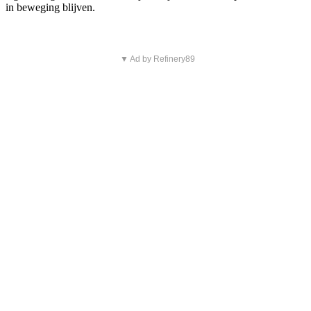
in beweging blijven.
▼ Ad by Refinery89