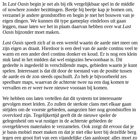
In
Last Oasis
begin je net als bij elk vergelijkbaar spel in de middle
of nowhere zonder bezittingen. Beetje bij beetje kap je bomen om,
verzamel je andere grondstoffen en begin je met het bouwen van je
eigen dingen. We kunnen dit type gameplay eindeloos uit gaan
leggen, maar laten we het in plaats daarvan hebben over wat
Last
Oasis
bijzonder moet maken.
Last Oasis
speelt zich af in een wereld waarin de aarde niet meer om
zijn eigen as draait. Hierdoor is een deel van de aarde continu veel te
warm en een ander deel continu donker en koud. Er is nog een klein
stuk land in het midden dat wel enigszins bewoonbaar is. Dit
gedeelte is ingedeeld in verschillende maps, gebieden waarin je kunt
spelen. Interessant is dat dit door de toestand van de positie tussen
de aarde en de zon steeds opschuift. Zo heb je bijvoorbeeld zes
speelbare maps, waarvan de achterste twee na een dag komen te
vervallen en er weer twee nieuwe vooraan bij komen.
We hebben ons laten vertellen dat dit systeem tot interessante
gevolgen moet leiden. Zo zullen de sterkste clans met elkaar gaan
strijden om de voorste gebieden, aangezien hier nog grondstoffen in
overvloed zijn. Tegelijkertijd geeft dit de nieuwe speler de
gelegenheid om wat rustiger in de achterste gebieden de
overgebleven materialen te verzamelen. Ook zorgt dit ervoor dat je
je basis mobiel moet maken en dat je niet elke keer bij dezelfde berg
tegen een groot fort van een vijandelijke clan aanloopt: alles moet zo