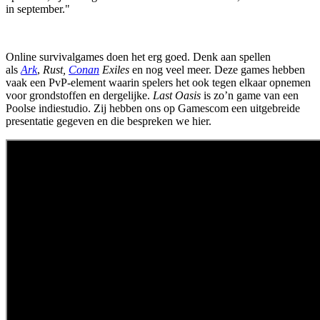
in september."
Online survivalgames doen het erg goed. Denk aan spellen
als
Ark
,
Rust,
Conan
Exiles
en nog veel meer. Deze games hebben
vaak een PvP-element waarin spelers het ook tegen elkaar opnemen
voor grondstoffen en dergelijke.
Last Oasis
is zo’n game van een
Poolse indiestudio. Zij hebben ons op Gamescom een uitgebreide
presentatie gegeven en die bespreken we hier.