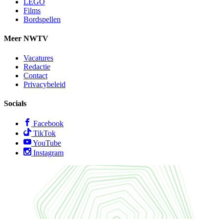
LEGO
Films
Bordspellen
Meer NWTV
Vacatures
Redactie
Contact
Privacybeleid
Socials
Facebook
TikTok
YouTube
Instagram