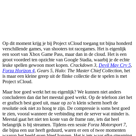
Op dit moment krijg je bij Project xCloud toegang tot bijna honderd
verschillende games, van shooters tot racegames. Het is eigenlijk
een soort van Xbox Game Pass, maar dan in de cloud. Het is een
groot voordeel ten opzichte van Google Stadia, waarbij je de echte
leuke spellen gewoon moet kopen.
Crackdown 3
,
Devil May Cry 5
,
Forza Horizon 4
,
Gears 5
,
Halo: The Master Chief Collection
, het
is maar een kleine greep uit de flinke collectie die te spelen is met
Project xCloud.
Maar hoe goed werkt het nu eigenlijk? We kunnen niet anders
concluderen dan dat het meestal goed werkt. Op de telefoon ziet het
er grafisch best goed uit, maar op zo’n klein scherm hoeft de
resolutie ook niet zo hoog te zijn. De compressie is soms best goed
te zien, vooral wanneer de verbinding met de server wat minder is.
Meestal gaat het niet ten koste van de frame rate, iets dat heel
belangrijk is bij streamen. Tijdens een sessie
Forza Motorsport 7
,
die bijna een uur heeft geduurd, waren er een of twee momenten
waarop het beeld even bleef hangen. Het is iets waar elke streaming-