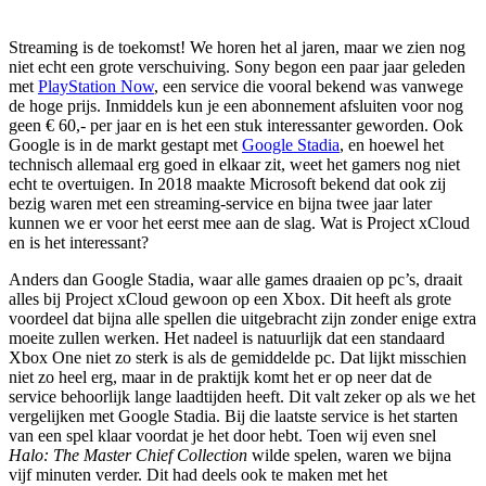
Streaming is de toekomst! We horen het al jaren, maar we zien nog
niet echt een grote verschuiving. Sony begon een paar jaar geleden
met
PlayStation Now
, een service die vooral bekend was vanwege
de hoge prijs. Inmiddels kun je een abonnement afsluiten voor nog
geen € 60,- per jaar en is het een stuk interessanter geworden. Ook
Google is in de markt gestapt met
Google Stadia
, en hoewel het
technisch allemaal erg goed in elkaar zit, weet het gamers nog niet
echt te overtuigen. In 2018 maakte Microsoft bekend dat ook zij
bezig waren met een streaming-service en bijna twee jaar later
kunnen we er voor het eerst mee aan de slag. Wat is Project xCloud
en is het interessant?
Anders dan Google Stadia, waar alle games draaien op pc’s, draait
alles bij Project xCloud gewoon op een Xbox. Dit heeft als grote
voordeel dat bijna alle spellen die uitgebracht zijn zonder enige extra
moeite zullen werken. Het nadeel is natuurlijk dat een standaard
Xbox One niet zo sterk is als de gemiddelde pc. Dat lijkt misschien
niet zo heel erg, maar in de praktijk komt het er op neer dat de
service behoorlijk lange laadtijden heeft. Dit valt zeker op als we het
vergelijken met Google Stadia. Bij die laatste service is het starten
van een spel klaar voordat je het door hebt. Toen wij even snel
Halo: The Master Chief Collection
wilde spelen, waren we bijna
vijf minuten verder. Dit had deels ook te maken met het