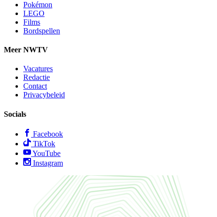
Pokémon
LEGO
Films
Bordspellen
Meer NWTV
Vacatures
Redactie
Contact
Privacybeleid
Socials
Facebook
TikTok
YouTube
Instagram