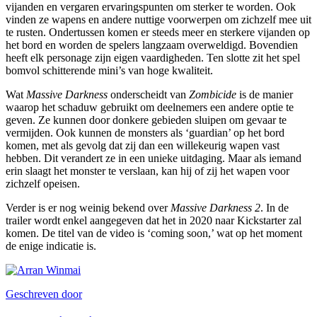
vijanden en vergaren ervaringspunten om sterker te worden. Ook
vinden ze wapens en andere nuttige voorwerpen om zichzelf mee uit
te rusten. Ondertussen komen er steeds meer en sterkere vijanden op
het bord en worden de spelers langzaam overweldigd. Bovendien
heeft elk personage zijn eigen vaardigheden. Ten slotte zit het spel
bomvol schitterende mini’s van hoge kwaliteit.
Wat
Massive Darkness
onderscheidt van
Zombicide
is de manier
waarop het schaduw gebruikt om deelnemers een andere optie te
geven. Ze kunnen door donkere gebieden sluipen om gevaar te
vermijden. Ook kunnen de monsters als ‘guardian’ op het bord
komen, met als gevolg dat zij dan een willekeurig wapen vast
hebben. Dit verandert ze in een unieke uitdaging. Maar als iemand
erin slaagt het monster te verslaan, kan hij of zij het wapen voor
zichzelf opeisen.
Verder is er nog weinig bekend over
Massive Darkness 2
. In de
trailer wordt enkel aangegeven dat het in 2020 naar Kickstarter zal
komen. De titel van de video is ‘coming soon,’ wat op het moment
de enige indicatie is.
Geschreven door