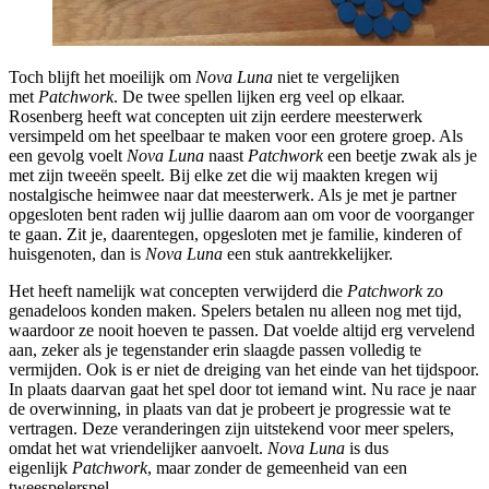
Toch blijft het moeilijk om
Nova Luna
niet te vergelijken
met
Patchwork
. De twee spellen lijken erg veel op elkaar.
Rosenberg
heeft wat concepten uit zijn eerdere meesterwerk
versimpeld om het speelbaar te maken voor een grotere groep. Als
een gevolg voelt
Nova Luna
naast
Patchwork
een beetje zwak als je
met zijn tweeën speelt. Bij elke zet die wij maakten kregen wij
nostalgische heimwee naar dat meesterwerk. Als je met je partner
opgesloten bent raden wij jullie daarom aan om voor de voorganger
te gaan. Zit je, daarentegen, opgesloten met je familie, kinderen of
huisgenoten, dan is
Nova Luna
een stuk aantrekkelijker.
Het heeft namelijk wat concepten verwijderd die
Patchwork
zo
genadeloos konden maken. Spelers betalen nu alleen nog met tijd,
waardoor ze nooit hoeven te passen. Dat voelde altijd erg vervelend
aan, zeker als je tegenstander erin slaagde passen volledig te
vermijden. Ook is er niet de dreiging van het einde van het tijdspoor.
In plaats daarvan gaat het spel door tot iemand wint. Nu race je naar
de overwinning, in plaats van dat je probeert je progressie wat te
vertragen. Deze veranderingen zijn uitstekend voor meer spelers,
omdat het wat vriendelijker aanvoelt.
Nova Luna
is dus
eigenlijk
Patchwork
, maar zonder de gemeenheid van een
tweespelerspel.