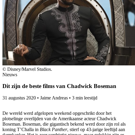
© Disney/Marvel Studios.
Nieuws
Dit zijn de beste films van Chadwick Boseman
31 augustus 2020
•
Jaime Andreas
•
3 min leestijd
De wereld werd afgelopen weekend opgeschrikt door het
plotselinge overlijden van de Amerikaanse acteur Chadwick
Boseman. Boseman, die gigantisch bekend werd door zijn rol als
koning T’Challa in
Black Panther
, stierf op 43-jarige leeftijd aan
darmkanker. Het is zeer verdrietig nieuws, maar gelukkig zijn er