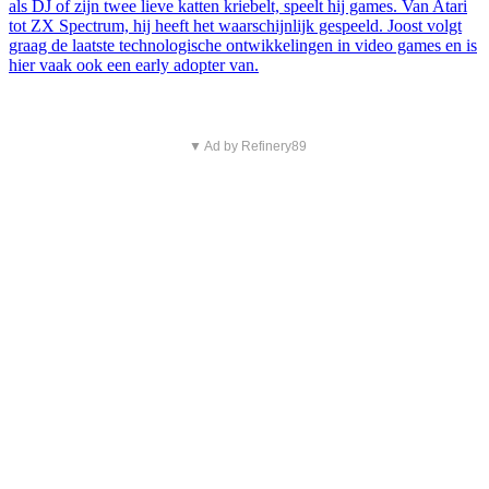
als DJ of zijn twee lieve katten kriebelt, speelt hij games. Van Atari
tot ZX Spectrum, hij heeft het waarschijnlijk gespeeld. Joost volgt
graag de laatste technologische ontwikkelingen in video games en is
hier vaak ook een early adopter van.
▼ Ad by Refinery89