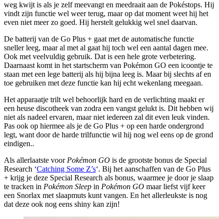
weg kwijt is als je zelf meevangt en meedraait aan de Pokéstops. Hij
vindt zijn functie wel weer terug, maar op dat moment weet hij het
even niet meer zo goed. Hij herstelt gelukkig wel snel daarvan.
De batterij van de Go Plus + gaat met de automatische functie
sneller leeg, maar al met al gaat hij toch wel een aantal dagen mee.
Ook met veelvuldig gebruik. Dat is een hele grote verbetering.
Daarnaast komt in het startscherm van Pokémon GO een icoontje te
staan met een lege batterij als hij bijna leeg is. Maar bij slechts af en
toe gebruiken met deze functie kan hij echt wekenlang meegaan.
Het apparaatje trilt wel behoorlijk hard en de verlichting maakt er
een heuse discotheek van zodra een vangst gelukt is. Dit hebben wij
niet als nadeel ervaren, maar niet iedereen zal dit even leuk vinden.
Pas ook op hiermee als je de Go Plus + op een harde ondergrond
legt, want door de harde trilfunctie wil hij nog wel eens op de grond
eindigen..
Als allerlaatste voor
Pokémon GO
is de grootste bonus de Special
Research ‘
Catching Some Z’s
‘. Bij het aanschaffen van de Go Plus
+ krijg je deze Special Research als bonus, waarmee je door je slaap
te tracken in
Pokémon Sleep
in
Pokémon GO
maar liefst vijf keer
een Snorlax met slaapmuts kunt vangen. En het allerleukste is nog
dat deze ook nog eens shiny kan zijn!