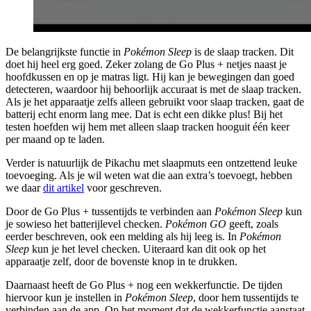
De belangrijkste functie in
Pokémon Sleep
is de slaap tracken. Dit
doet hij heel erg goed. Zeker zolang de Go Plus + netjes naast je
hoofdkussen en op je matras ligt. Hij kan je bewegingen dan goed
detecteren, waardoor hij behoorlijk accuraat is met de slaap tracken.
Als je het apparaatje zelfs alleen gebruikt voor slaap tracken, gaat de
batterij echt enorm lang mee. Dat is echt een dikke plus! Bij het
testen hoefden wij hem met alleen slaap tracken hooguit één keer
per maand op te laden.
Verder is natuurlijk de Pikachu met slaapmuts een ontzettend leuke
toevoeging. Als je wil weten wat die aan extra’s toevoegt, hebben
we daar
dit artikel
voor geschreven.
Door de Go Plus + tussentijds te verbinden aan
Pokémon Sleep
kun
je sowieso het batterijlevel checken.
Pokémon GO
geeft, zoals
eerder beschreven, ook een melding als hij leeg is. In
Pokémon
Sleep
kun je het level checken. Uiteraard kan dit ook op het
apparaatje zelf, door de bovenste knop in te drukken.
Daarnaast heeft de Go Plus + nog een wekkerfunctie. De tijden
hiervoor kun je instellen in
Pokémon Sleep
, door hem tussentijds te
verbinden aan de app. Op het moment dat de wekkerfunctie aanstaat