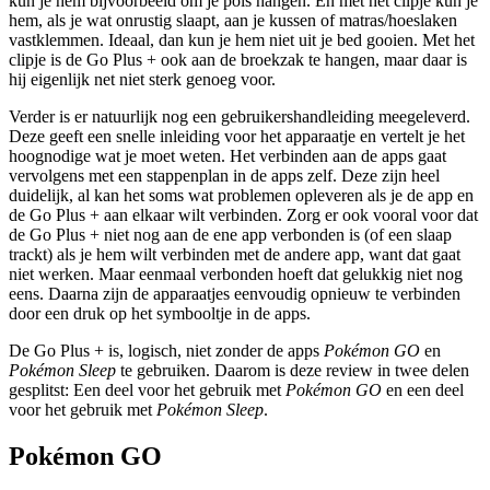
kun je hem bijvoorbeeld om je pols hangen. En met het clipje kun je
hem, als je wat onrustig slaapt, aan je kussen of matras/hoeslaken
vastklemmen. Ideaal, dan kun je hem niet uit je bed gooien. Met het
clipje is de Go Plus + ook aan de broekzak te hangen, maar daar is
hij eigenlijk net niet sterk genoeg voor.
Verder is er natuurlijk nog een gebruikershandleiding meegeleverd.
Deze geeft een snelle inleiding voor het apparaatje en vertelt je het
hoognodige wat je moet weten. Het verbinden aan de apps gaat
vervolgens met een stappenplan in de apps zelf. Deze zijn heel
duidelijk, al kan het soms wat problemen opleveren als je de app en
de Go Plus + aan elkaar wilt verbinden. Zorg er ook vooral voor dat
de Go Plus + niet nog aan de ene app verbonden is (of een slaap
trackt) als je hem wilt verbinden met de andere app, want dat gaat
niet werken. Maar eenmaal verbonden hoeft dat gelukkig niet nog
eens. Daarna zijn de apparaatjes eenvoudig opnieuw te verbinden
door een druk op het symbooltje in de apps.
De Go Plus + is, logisch, niet zonder de apps
Pokémon GO
en
Pokémon Sleep
te gebruiken. Daarom is deze review in twee delen
gesplitst: Een deel voor het gebruik met
Pokémon GO
en een deel
voor het gebruik met
Pokémon Sleep
.
Pokémon GO