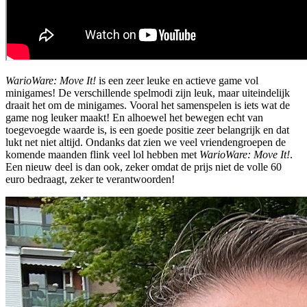
WarioWare: Move It!
is een zeer leuke en actieve game vol
minigames! De verschillende spelmodi zijn leuk, maar uiteindelijk
draait het om de minigames. Vooral het samenspelen is iets wat de
game nog leuker maakt! En alhoewel het bewegen echt van
toegevoegde waarde is, is een goede positie zeer belangrijk en dat
lukt net niet altijd. Ondanks dat zien we veel vriendengroepen de
komende maanden flink veel lol hebben met
WarioWare: Move It!
.
Een nieuw deel is dan ook, zeker omdat de prijs niet de volle 60
euro bedraagt, zeker te verantwoorden!