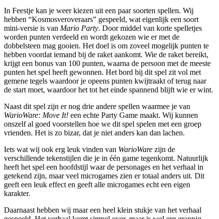
In Feestje kan je weer kiezen uit een paar soorten spellen. Wij
hebben “Kosmosveroveraars” gespeeld, wat eigenlijk een soort
mini-versie is van
Mario Party
. Door middel van korte spelletjes
worden punten verdeeld en wordt gekozen wie er met de
dobbelsteen mag gooien. Het doel is om zoveel mogelijk punten te
hebben voordat iemand bij de raket aankomt. Wie de raket bereikt,
krijgt een bonus van 100 punten, waarna de persoon met de meeste
punten het spel heeft gewonnen. Het bord bij dit spel zit vol met
gemene tegels waardoor je opeens punten kwijtraakt of terug naar
de start moet, waardoor het tot het einde spannend blijft wie er wint.
Naast dit spel zijn er nog drie andere spellen waarmee je van
WarioWare: Move It!
een echte Party Game maakt. Wij kunnen
onszelf al goed voorstellen hoe we dit spel spelen met een groep
vrienden. Het is zo bizar, dat je niet anders kan dan lachen.
Iets wat wij ook erg leuk vinden van
WarioWare
zijn de
verschillende tekenstijlen die je in één game tegenkomt. Natuurlijk
heeft het spel een hoofdstijl waar de personages en het verhaal in
getekend zijn, maar veel microgames zien er totaal anders uit. Dit
geeft een leuk effect en geeft alle microgames echt een eigen
karakter.
Daarnaast hebben wij maar een heel klein stukje van het verhaal
gespeeld. Het verhaal komt simpel over, maar is wel erg grappig.