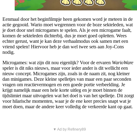
Eenmaal door het beginfilmpje heen gekomen word je meteen in de
actie gegooid. Wario moet wegrennen voor de boze sekteleden, wat
je doet door snel microgames te spelen. Als je een microgame faalt,
komen de sekteleden dichterbij, dus je moet goed opletten. Wees
echter gerust, want je kan deze verhaalmodus ook samen met een
vriend spelen! Hiervoor heb je dan wel twee sets aan Joy-Cons
nodig.
Microgames: wat zijn dit nou eigenlijk? Voor de ervaren
WarioWare
speler is dit niks nieuws, maar voor ieder ander is dit wellicht een
nieuw concept. Microgames zijn, zoals in de naam zit, nog kleiner
dan minigames. Deze kleine spelletjes van maar een paar seconden
vragen om reactievermogen en een goede portie verbeelding. Je
krijgt namelijk maar een hele korte uitleg en je moet binnen de
tijdslimiet maar uitvogelen wat het doel is van het spelletje. Dit zorgt
voor hilarische momenten, waar je de ene keer precies snapt wat je
moet doen, maar de andere keer volledig de verkeerde kant op gaat.
▼ Ad by Refinery89