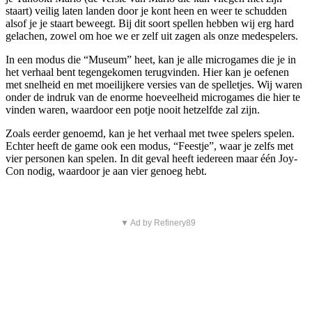
staart) veilig laten landen door je kont heen en weer te schudden
alsof je je staart beweegt. Bij dit soort spellen hebben wij erg hard
gelachen, zowel om hoe we er zelf uit zagen als onze medespelers.
In een modus die “Museum” heet, kan je alle microgames die je in
het verhaal bent tegengekomen terugvinden. Hier kan je oefenen
met snelheid en met moeilijkere versies van de spelletjes. Wij waren
onder de indruk van de enorme hoeveelheid microgames die hier te
vinden waren, waardoor een potje nooit hetzelfde zal zijn.
Zoals eerder genoemd, kan je het verhaal met twee spelers spelen.
Echter heeft de game ook een modus, “Feestje”, waar je zelfs met
vier personen kan spelen. In dit geval heeft iedereen maar één Joy-
Con nodig, waardoor je aan vier genoeg hebt.
▼ Ad by Refinery89