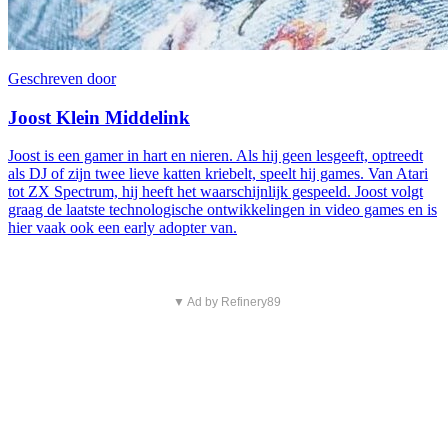
Geschreven door
Joost Klein Middelink
Joost is een gamer in hart en nieren. Als hij geen lesgeeft, optreedt
als DJ of zijn twee lieve katten kriebelt, speelt hij games. Van Atari
tot ZX Spectrum, hij heeft het waarschijnlijk gespeeld. Joost volgt
graag de laatste technologische ontwikkelingen in video games en is
hier vaak ook een early adopter van.
▼ Ad by Refinery89