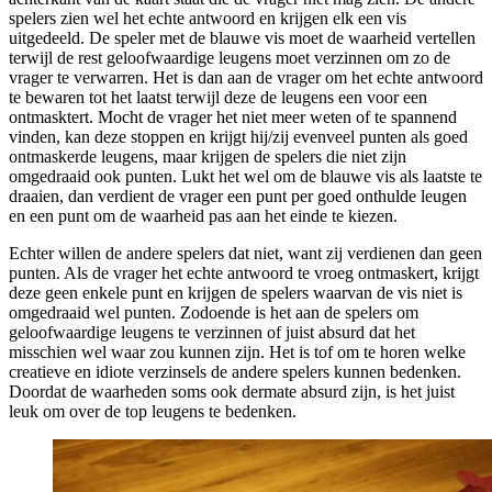
spelers zien wel het echte antwoord en krijgen elk een vis
uitgedeeld. De speler met de blauwe vis moet de waarheid vertellen
terwijl de rest geloofwaardige leugens moet verzinnen om zo de
vrager te verwarren. Het is dan aan de vrager om het echte antwoord
te bewaren tot het laatst terwijl deze de leugens een voor een
ontmasktert. Mocht de vrager het niet meer weten of te spannend
vinden, kan deze stoppen en krijgt hij/zij evenveel punten als goed
ontmaskerde leugens, maar krijgen de spelers die niet zijn
omgedraaid ook punten. Lukt het wel om de blauwe vis als laatste te
draaien, dan verdient de vrager een punt per goed onthulde leugen
en een punt om de waarheid pas aan het einde te kiezen.
Echter willen de andere spelers dat niet, want zij verdienen dan geen
punten. Als de vrager het echte antwoord te vroeg ontmaskert, krijgt
deze geen enkele punt en krijgen de spelers waarvan de vis niet is
omgedraaid wel punten. Zodoende is het aan de spelers om
geloofwaardige leugens te verzinnen of juist absurd dat het
misschien wel waar zou kunnen zijn. Het is tof om te horen welke
creatieve en idiote verzinsels de andere spelers kunnen bedenken.
Doordat de waarheden soms ook dermate absurd zijn, is het juist
leuk om over de top leugens te bedenken.