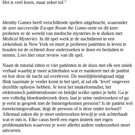
Het is veel lezen, maar zeker tof."
Identity Games heeft verschillende spellen uitgebracht, waaronder
de zeer succesvolle
Escape Room the Game
-serie en dit keer
proberen ze de wereld van medische mysteries in te duiken met
Medical Mysteries
. In dit spel werk je de nachtdienst in een
ziekenhuis in New York en moet je proberen patiënten in leven te
houden tot de ochtend door onderzoeken te doen en besluiten te
nemen. Lees hier onze review van dit spel.
Naast de tutorial zitten er vier patiënten in de doos met elk een uniek
verhaal waarbij je moet achterhalen wat er mankeert met de patiënt
en hoe deze de nacht zal overleven. De moeilijkheidsgraad stijgt
flink naarmate je verder komt in het spel, al zal elk ‘level’ ongeveer
dezelfde opbouw hebben. Je leest het intakeformulier, het
elektronisch patiëntendossier en bekijkt welke opties je hebt. Ga je
een volledig bloedonderzoek doen, laat je urine onderzoeken of ga
je eerst in gesprek met de binnengekomen persoon? Is de patiënt wel
toerekeningsvatbaar, liegt de persoon of is deze onder invloed?
Allemaal zaken die je moet onderzoeken terwijl je ook achterhaalt
wat er mis is. Elke casus heeft een eigen insteek met eigen
problematieken waarvoor je weer allerlei andere onderzoeken moet
uitvoeren.