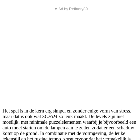
▼ Ad by Refinery89
Het spel is in de kern erg simpel en zonder enige vorm van stress,
maar dat is ook wat
SCHiM
zo leuk maakt. De levels zijn niet
moeilijk, met minimale puzzelelementen waarbij je bijvoorbeeld een
auto moet starten om de lampen aan te zetten zodat er een schaduw
komt op de grond. In combinatie met de vormgeving, de leuke
tekenstijl en het rustige tempo, zorgt ervoor dat het vermakelijk is