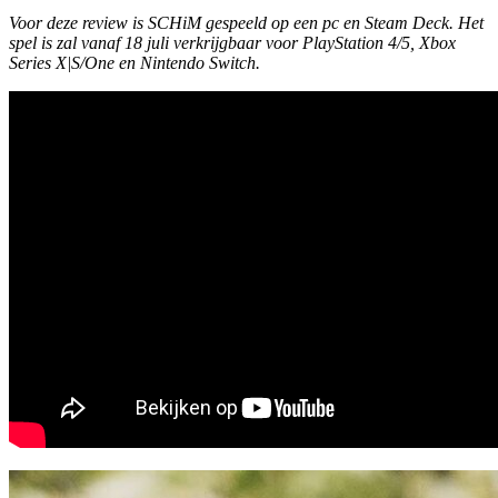
Voor deze review is SCHiM gespeeld op een pc en Steam Deck. Het
spel is zal vanaf 18 juli verkrijgbaar voor PlayStation 4/5, Xbox
Series X|S/One en Nintendo Switch.