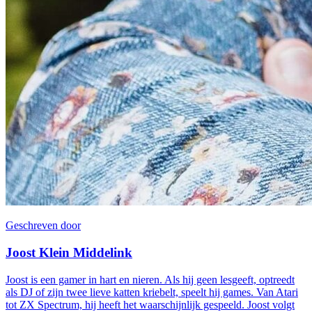
Geschreven door
Joost Klein Middelink
Joost is een gamer in hart en nieren. Als hij geen lesgeeft, optreedt
als DJ of zijn twee lieve katten kriebelt, speelt hij games. Van Atari
tot ZX Spectrum, hij heeft het waarschijnlijk gespeeld. Joost volgt