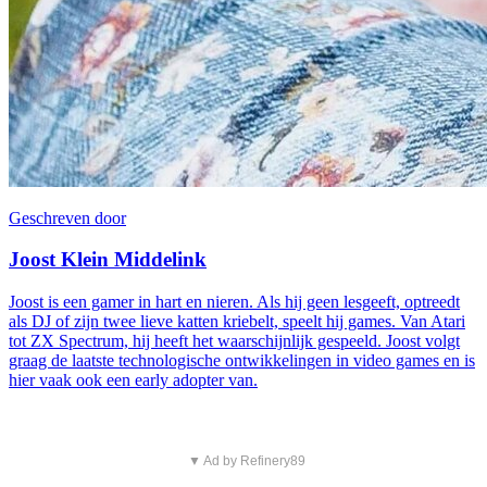
Geschreven door
Joost Klein Middelink
Joost is een gamer in hart en nieren. Als hij geen lesgeeft, optreedt
als DJ of zijn twee lieve katten kriebelt, speelt hij games. Van Atari
tot ZX Spectrum, hij heeft het waarschijnlijk gespeeld. Joost volgt
graag de laatste technologische ontwikkelingen in video games en is
hier vaak ook een early adopter van.
▼ Ad by Refinery89