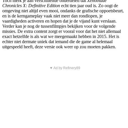
Toch merk je aan verschillende onderdelen dat
Xenoblade
Chronicles X: Definitive Edition
echt tien jaar oud is. Zo oogt de
omgeving niet altijd even mooi, ondanks de grafische oppoetsbeurt,
en is de kerngameplay vaak niet meer dan rondlopen, je
vaardigheden activeren en hopen dat je de vijand kunt verslaan.
Verder kan je nog de tussenfilmpjes bekijken voor de volgende
missies. De extra content zorgt er vooral voor dat het niet allemaal
exact hetzelfde is als wat we meegemaakt hebben in 2015. Het is
echter niet dermate uniek dat iemand die de game al helemaal
uitgespeeld heeft, deze versie ook weer op zou moeten pakken.
▼ Ad by Refinery89