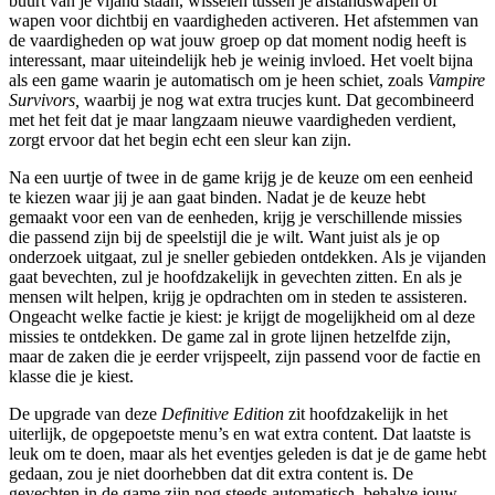
buurt van je vijand staan, wisselen tussen je afstandswapen of
wapen voor dichtbij en vaardigheden activeren. Het afstemmen van
de vaardigheden op wat jouw groep op dat moment nodig heeft is
interessant, maar uiteindelijk heb je weinig invloed. Het voelt bijna
als een game waarin je automatisch om je heen schiet, zoals
Vampire
Survivors,
waarbij je nog wat extra trucjes kunt. Dat gecombineerd
met het feit dat je maar langzaam nieuwe vaardigheden verdient,
zorgt ervoor dat het begin echt een sleur kan zijn.
Na een uurtje of twee in de game krijg je de keuze om een eenheid
te kiezen waar jij je aan gaat binden. Nadat je de keuze hebt
gemaakt voor een van de eenheden, krijg je verschillende missies
die passend zijn bij de speelstijl die je wilt. Want juist als je op
onderzoek uitgaat, zul je sneller gebieden ontdekken. Als je vijanden
gaat bevechten, zul je hoofdzakelijk in gevechten zitten. En als je
mensen wilt helpen, krijg je opdrachten om in steden te assisteren.
Ongeacht welke factie je kiest: je krijgt de mogelijkheid om al deze
missies te ontdekken. De game zal in grote lijnen hetzelfde zijn,
maar de zaken die je eerder vrijspeelt, zijn passend voor de factie en
klasse die je kiest.
De upgrade van deze
Definitive Edition
zit hoofdzakelijk in het
uiterlijk, de opgepoetste menu’s en wat extra content. Dat laatste is
leuk om te doen, maar als het eventjes geleden is dat je de game hebt
gedaan, zou je niet doorhebben dat dit extra content is. De
gevechten in de game zijn nog steeds automatisch, behalve jouw