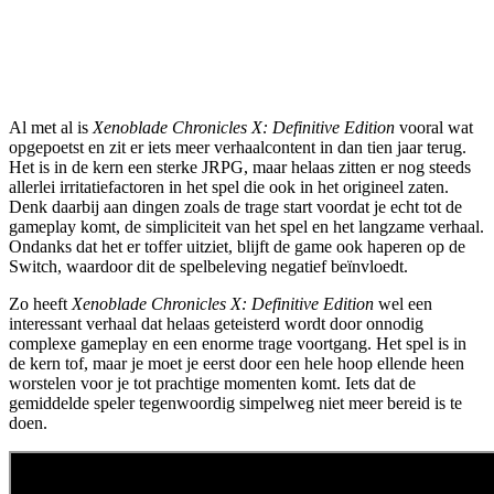
Al met al is
Xenoblade Chronicles X: Definitive Edition
vooral wat
opgepoetst en zit er iets meer verhaalcontent in dan tien jaar terug.
Het is in de kern een sterke JRPG, maar helaas zitten er nog steeds
allerlei irritatiefactoren in het spel die ook in het origineel zaten.
Denk daarbij aan dingen zoals de trage start voordat je echt tot de
gameplay komt, de simpliciteit van het spel en het langzame verhaal.
Ondanks dat het er toffer uitziet, blijft de game ook haperen op de
Switch, waardoor dit de spelbeleving negatief beïnvloedt.
Zo heeft
Xenoblade Chronicles X: Definitive Edition
wel een
interessant verhaal dat helaas geteisterd wordt door onnodig
complexe gameplay en een enorme trage voortgang. Het spel is in
de kern tof, maar je moet je eerst door een hele hoop ellende heen
worstelen voor je tot prachtige momenten komt. Iets dat de
gemiddelde speler tegenwoordig simpelweg niet meer bereid is te
doen.