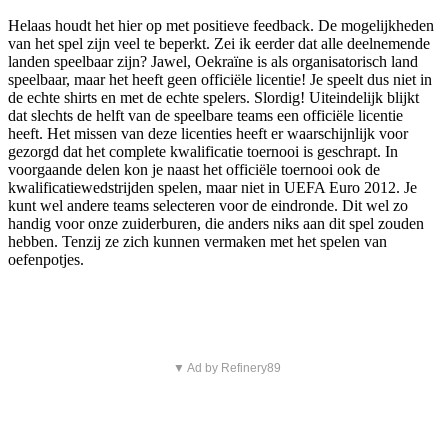
Helaas houdt het hier op met positieve feedback. De mogelijkheden
van het spel zijn veel te beperkt. Zei ik eerder dat alle deelnemende
landen speelbaar zijn? Jawel, Oekraïne is als organisatorisch land
speelbaar, maar het heeft geen officiële licentie! Je speelt dus niet in
de echte shirts en met de echte spelers. Slordig! Uiteindelijk blijkt
dat slechts de helft van de speelbare teams een officiële licentie
heeft. Het missen van deze licenties heeft er waarschijnlijk voor
gezorgd dat het complete kwalificatie toernooi is geschrapt. In
voorgaande delen kon je naast het officiële toernooi ook de
kwalificatiewedstrijden spelen, maar niet in UEFA Euro 2012. Je
kunt wel andere teams selecteren voor de eindronde. Dit wel zo
handig voor onze zuiderburen, die anders niks aan dit spel zouden
hebben. Tenzij ze zich kunnen vermaken met het spelen van
oefenpotjes.
▼ Ad by Refinery89