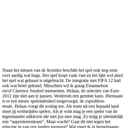
Naast het missen van de licenties beschikt het spel ook nog eens
over aardig wat bugs. Het spel loopt vaak vast en het lijkt wel alsof
het spel wat gehaast is uitgebracht. De integratie met FIFA 12 had
ook wat beter gekund. Misschien wil ik graag Emanuelson
en/of Clarence Seedorf meenemen. Helaas, de selecties van Euro
2012 zijn niet aan te passen. Wederom een gemiste kans. Hiernaast
is er een nieuw spelonderdeel toegevoegd, de
expedition-
mode
. Helaas voegt dit weinig toe. Als team uit een bepaald land
moet jij wedstrijden spelen. Als je wint mag je een speler van de
tegenstander uitkiezen die met jou mee mag. Zo krijg je uiteindelijk
een “supersterrenteam”. Maar wacht? Gaat dit niet tegen het
principe in van een landen toernooi? Wat moet ik in hemelsnaam