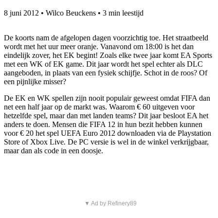
8 juni 2012
•
Wilco Beuckens
•
3 min leestijd
De koorts nam de afgelopen dagen voorzichtig toe. Het straatbeeld
wordt met het uur meer oranje. Vanavond om 18:00 is het dan
eindelijk zover, het EK begint! Zoals elke twee jaar komt EA Sports
met een WK of EK game. Dit jaar wordt het spel echter als DLC
aangeboden, in plaats van een fysiek schijfje. Schot in de roos? Of
een pijnlijke misser?
De EK en WK spellen zijn nooit populair geweest omdat FIFA dan
net een half jaar op de markt was. Waarom € 60 uitgeven voor
hetzelfde spel, maar dan met landen teams? Dit jaar besloot EA het
anders te doen. Mensen die FIFA 12 in hun bezit hebben kunnen
voor € 20 het spel UEFA Euro 2012 downloaden via de Playstation
Store of Xbox Live
.
De PC versie is wel in de winkel verkrijgbaar,
maar dan als code in een doosje.
▼ Ad by Refinery89